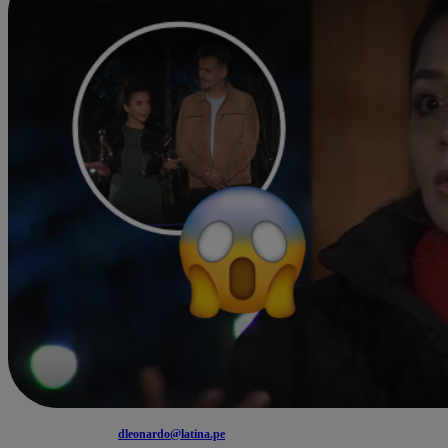
dleonardo@latina.pe