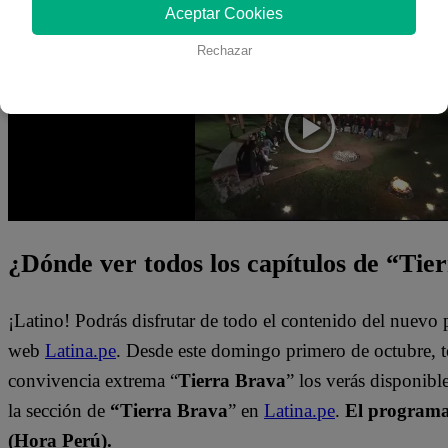
Aceptar Cookies
Mira el momento completo dándole clic al video en la part
Rechazar
¿Dónde ver todos los capítulos de “Tie
¡Latino! Podrás disfrutar de todo el contenido del nuevo
web
Latina.pe
. Desde este domingo primero de octubre, 
convivencia extrema “
Tierra Brava
” los verás disponib
la sección de
“Tierra Brava
” en
Latina.pe
.
El programa 
(Hora Perú).