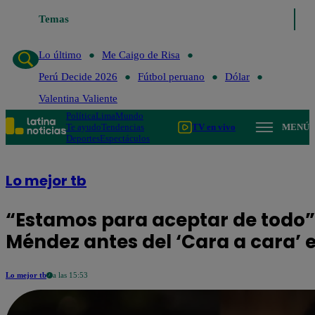
o de Risa
Temas
Perú Decide 2026
Fútbol peruano
Dólar
Valentina Valiente
Lo último
Me Caigo de Risa
Perú Decide 2026
Fútbol peruano
Dólar
Valentina Valiente
Política
Lima
Mundo
Te ayudo
Tendencias
TV en vivo
MENÚ
Deportes
Espectáculos
Lo mejor tb
“Estamos para aceptar de todo”
Méndez antes del ‘Cara a cara’ 
Lo mejor tb
a las 15:53