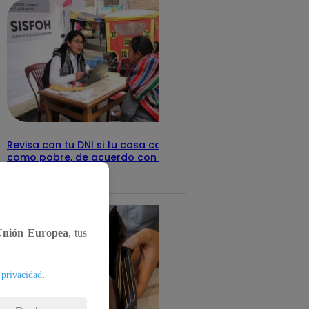
Revisa con tu DNI si tu casa califica
como pobre, de acuerdo con el Sisfoh
Te ayudo
25 de mayo 2026
Unión Europea
, tus
.
 privacidad