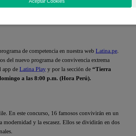
Aceptar Cookies
o programa de competencia en nuestra web
Latina.pe
.
ulos del nuevo programa de convivencia extrema
el app de
Latina Play
y por la sección de
“Tierra
domingo a las 8:00 p.m. (Hora Perú).
ile. En este concurso, 16 famosos convivirán en un
a modernidad y la escasez. Ellos se dividirán en dos
nales.