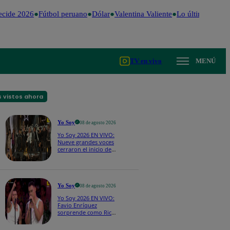
cide 2026
Fútbol peruano
Dólar
Valentina Valiente
Lo último
Me Cai
TV en vivo
MENÚ
 vistos ahora
Yo Soy
08 de agosto 2026
Yo Soy 2026 EN VIVO:
Nueve grandes voces
cerraron el inicio de
Yo Soy con “We Are
the Champions”
Yo Soy
08 de agosto 2026
Yo Soy 2026 EN VIVO:
Favio Enríquez
sorprende como Ricky
Martin y pone a bailar
a todos en pleno