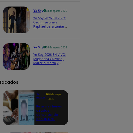
CASTING EN VIVO
Yo Soy
08 de agosto 2026
Yo Soy 2026 EN VIVO:
Cachín se une a
Raphael para cantar
una espectacular
versión de “Amor mío”
Yo Soy
08 de agosto 2026
Yo Soy 2026 EN VIVO:
¡Alejandra Guzmán,
Marcelo Motta y
Cerati dejan el rock y
se lanzan a la cumbia!
tacados
Te
26 de mayo
ayudo
2025
Revisa si tienes
deudas
consultando
con tu DNI:
aquí los
detalles