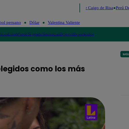
Lo último
Me Caigo de Risa
Perú De
bol peruano
Dólar
Valentina Valiente
lítica
Lima
Mundo
Te ayudo
Tendencias
Deportes
Espectáculos
Más
elegidos como los más