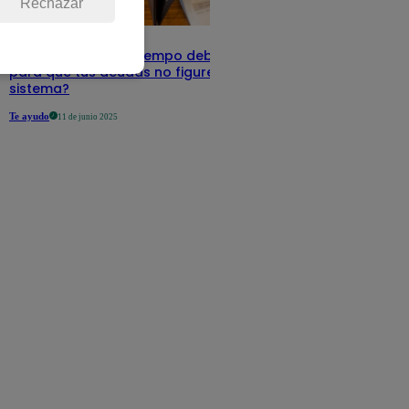
Rechazar
Infocorp: ¿Cuánto tiempo debe pasar
para que tus deudas no figuren en su
sistema?
Te ayudo
11 de junio 2025