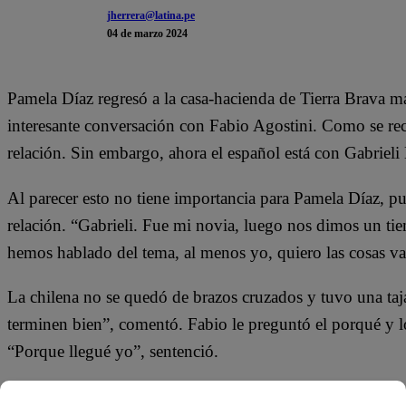
jherrera@latina.pe
04 de marzo 2024
Pamela Díaz regresó a la casa-hacienda de Tierra Brava 
interesante conversación con Fabio Agostini. Como se recu
relación. Sin embargo, ahora el español está con Gabrieli
Al parecer esto no tiene importancia para Pamela Díaz, pu
relación. “Gabrieli. Fue mi novia, luego nos dimos un t
hemos hablado del tema, al menos yo, quiero las cosas va
La chilena no se quedó de brazos cruzados y tuvo una taj
terminen bien”, comentó. Fabio le preguntó el porqué y l
“Porque llegué yo”, sentenció.
En el adelanto del capítulo 103 de “Tierra Brava”, se mos