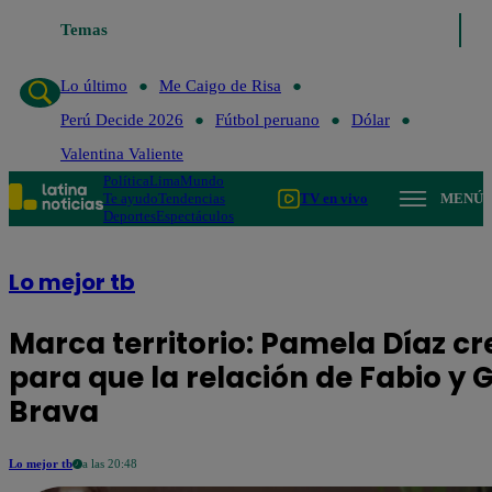
o último
Temas
Me Caigo de Risa
Perú Decide 2026
Fútbol peruano
Dólar
Lo último
Me Caigo de Risa
Perú Decide 2026
Fútbol peruano
Dólar
Valentina Valiente
Política
Lima
Mundo
Te ayudo
Tendencias
TV en vivo
MENÚ
Deportes
Espectáculos
Lo mejor tb
Marca territorio: Pamela Díaz cr
para que la relación de Fabio y G
Brava
Lo mejor tb
a las 20:48