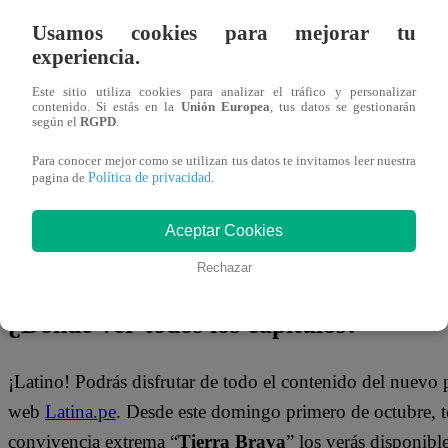
Pamela Díaz. Además, los conflictos saldrán a flote nuev
Usamos cookies para mejorar tu
entre algunos de los participantes.
experiencia.
Este sitio utiliza cookies para analizar el tráfico y personalizar
Mira el momento que se vivió en “Tierra Brava” dándole c
contenido. Si estás en la
Unión Europea
, tus datos se gestionarán
según el
RGPD
.
Para conocer mejor como se utilizan tus datos te invitamos leer nuestra
Política de privacidad
pagina de
.
Aceptar Cookies
Rechazar
¿Dónde ver todos los capítulos?
¡Latino! Podrás disfrutar de todo el contenido del nuevo
web
Latina.pe
. Desde este domingo primero de octubre, 
convivencia extrema “
Tierra Brava
” los verás disponib