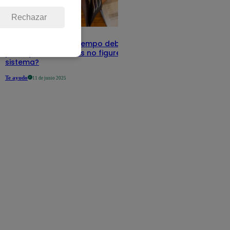
Rechazar
Infocorp: ¿Cuánto tiempo debe pasar
para que tus deudas no figuren en su
sistema?
Te ayudo
11 de junio 2025