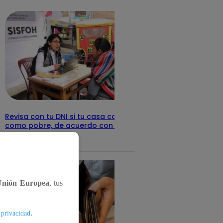
detalles
Revisa con tu DNI si tu casa califica
como pobre, de acuerdo con el Sisfoh
Te ayudo
25 de mayo 2026
Unión Europea
, tus
.
 privacidad