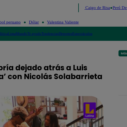
Lo último
Me Caigo de Risa
Perú Dec
bol peruano
Dólar
Valentina Valiente
lítica
Lima
Mundo
Te ayudo
Tendencias
Deportes
Espectáculos
Más
ría dejado atrás a Luis
’ con Nicolás Solabarrieta