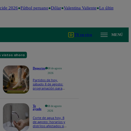
ide 2026
Fútbol peruano
Dólar
Valentina Valiente
Lo último
Me Cai
TV en vivo
MENÚ
 vistos ahora
Deportes
08 de agosto
2026
Partidos de hoy,
sábado 8 de agosto:
programación para
ver fútbol EN VIVO
Te
08 de agosto
ayudo
2026
Corte de agua hoy, 8
de agosto: horarios y
distritos afectados sin
el servicio de Sedapal