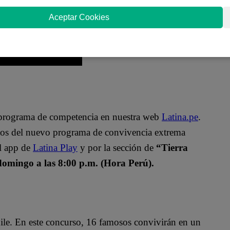
Aceptar Cookies
o programa de competencia en nuestra web
Latina.pe
.
ulos del nuevo programa de convivencia extrema
el app de
Latina Play
y por la sección de
“Tierra
domingo a las 8:00 p.m. (Hora Perú).
ile. En este concurso, 16 famosos convivirán en un