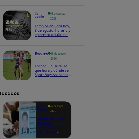
Te
08 de agosto
ayudo
2026
Temblor en Perú hoy,
8 de agosto: horario y
epicentro del último
sismo, según IGP
Deportes
08 de agosto
2026
Torneo Clausura: ¿A
qué hora y dónde ver
Sport Boys vs. Alianza
Lima por la fecha 4?
tacados
Te
26 de mayo
ayudo
2025
Revisa si tienes
deudas
consultando
con tu DNI:
aquí los