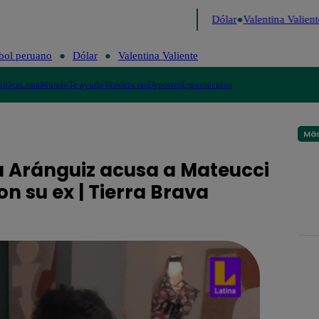
 de Risa
Perú Decide 2026
Fútbol peruano
Dólar
Valentina Valiente
bol peruano
Dólar
Valentina Valiente
lítica
Lima
Mundo
Te ayudo
Tendencias
Deportes
Espectáculos
Más
a Aránguiz acusa a Mateucci
n su ex | Tierra Brava