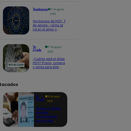
salvoconducto a
Betssy Chávez
Tendencias
07 de agosto
2026
Horóscopo de HOY, 7
de agosto: ¿cómo te
irá en el amor y
trabajo, según la IA?
Te
07 de agosto
ayudo
2026
¿Cuánto está el dólar
HOY? Precio, compra
y venta para este
viernes 7 de agosto
tacados
Te
26 de mayo
ayudo
2025
Revisa si tienes
deudas
consultando
con tu DNI:
aquí los
detalles