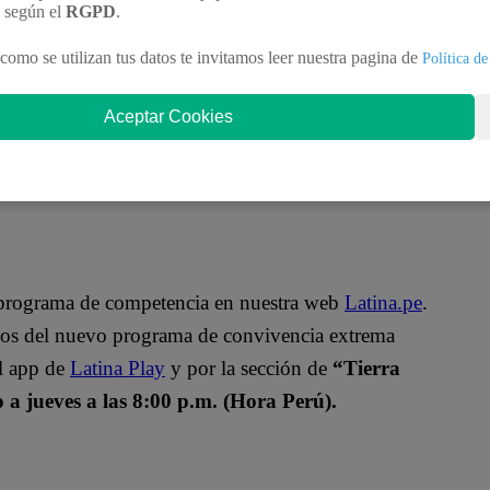
n según el
RGPD
.
como se utilizan tus datos te invitamos leer nuestra pagina de
Política de
Aceptar Cookies
o programa de competencia en nuestra web
Latina.pe
.
ulos del nuevo programa de convivencia extrema
el app de
Latina Play
y por la sección de
“Tierra
a jueves a las 8:00 p.m. (Hora Perú).