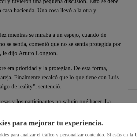
ci y tuvieron una pequeña discusión. Esto se debe
a casa-hacienda. Una cosa llevó a la otra y
ez mientras se miraba a un espejo, cuando de
mo se sentía, comentó que no se sentía protegida por
, le dijo Arturo Longton.
re era prioridad y la protegían. De esta forma,
areja. Finalmente recalcó que lo que tiene con Luis
lgo de reality”, sentenció.
esas y los participantes no sabrán qué hacer. La
 ánimo hasta el tope. Además, una caja misteriosa
beza.
ies para mejorar tu experiencia.
lic al video:
ookies para analizar el tráfico y personalizar contenido. Si estás en la