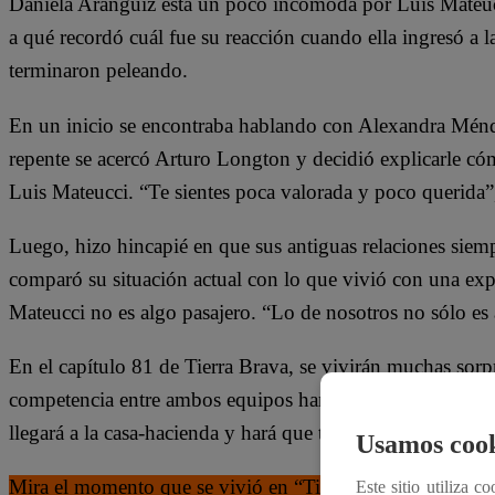
Daniela Aránguiz está un poco incómoda por Luis Mateuc
a qué recordó cuál fue su reacción cuando ella ingresó a l
terminaron peleando.
En un inicio se encontraba hablando con Alexandra Ménd
repente se acercó Arturo Longton y decidió explicarle có
Luis Mateucci. “Te sientes poca valorada y poco querida”
Luego, hizo hincapié en que sus antiguas relaciones siemp
comparó su situación actual con lo que vivió con una exp
Mateucci no es algo pasajero. “Lo de nosotros no sólo es a
En el capítulo 81 de Tierra Brava, se vivirán muchas sorpr
competencia entre ambos equipos hará que todos tengan el
llegará a la casa-hacienda y hará que todo se ponga de ca
Usamos cook
Mira el momento que se vivió en “Tierra Brava” dándole c
Este sitio utiliza c