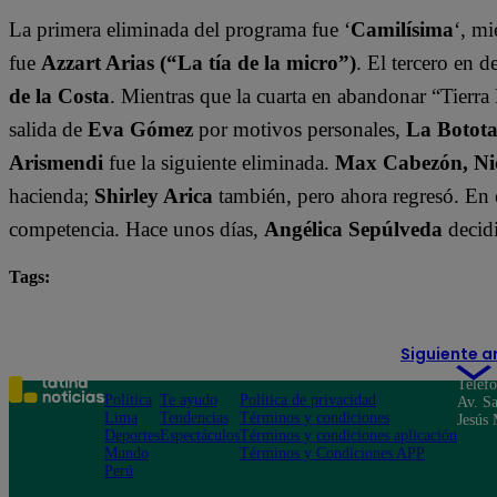
La primera eliminada del programa fue ‘
Camilísima
‘, mi
fue
Azzart Arias (“La tía de la micro”)
. El tercero en 
de la Costa
. Mientras que la cuarta en abandonar “Tierra 
salida de
Eva Gómez
por motivos personales,
La Botot
Arismendi
fue la siguiente eliminada.
Max Cabezón, Nic
hacienda;
Shirley Arica
también, pero ahora regresó. En 
competencia. Hace unos días,
Angélica Sepúlveda
decidi
Tags:
destacada minuto
Luis Mateucci
Tierra Brava
Siguiente a
Teléf
Política
Te ayudo
Política de privacidad
Av. Sa
Lima
Tendencias
Términos y condiciones
Jesús 
Deportes
Espectáculos
Términos y condiciones aplicación
Mundo
Términos y Condiciones APP
Perú