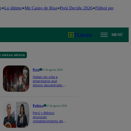
Lo último
Me Caigo de Risa
Perú Decide 2026
Fútbol peruano
Dóla
TV en vivo
MENÚ
 vistos ahora
Perú
07 de agosto 2026
Hallan sin vida a
empresario que
estuvo secuestrado en
Piura | VIDEO
Política
07 de agosto 2026
Perú y México
anuncian
restablecimiento de
relaciones
diplomáticas tras