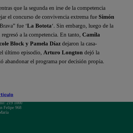
entras que la segunda en irse de la competencia
dejar el concurso de convivencia extrema fue
Simón
Brava” fue ‘
La Botota
‘. Sin embargo, luego de la
a
regresó a la competencia. En tanto,
Camila
ole Block y Pamela Díaz
dejaron la casa-
el último episodio,
Arturo Longton
dejó la
ó abandonar el programa por decisión propia.
rtículo
ono: 219 1000
n Felipe 968
María