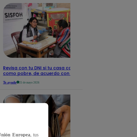
Revisa con tu DNI si tu casa califica
como pobre, de acuerdo con el Sisfoh
Te ayudo
25 de mayo 2026
Unión Europea
, tus