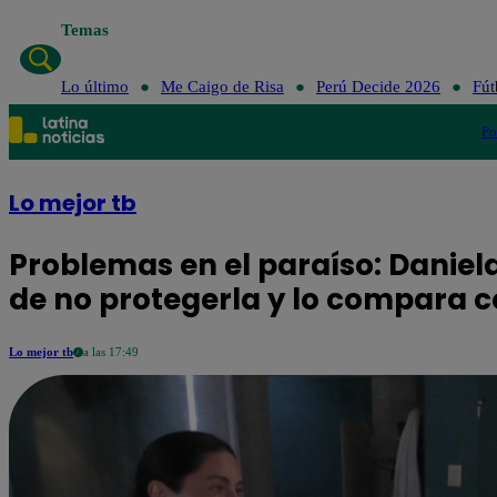
Temas
Lo último
Me Caigo
Lo último
Me Caigo de Risa
Perú Decide 2026
Fút
Po
Lo mejor tb
Problemas en el paraíso: Daniel
de no protegerla y lo compara co
Lo mejor tb
a las 17:49