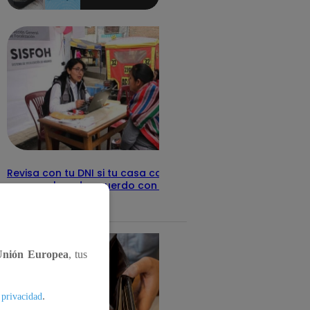
aquí los
detalles
Revisa con tu DNI si tu casa califica
como pobre, de acuerdo con el Sisfoh
Te ayudo
25 de mayo 2026
Unión Europea
, tus
.
 privacidad