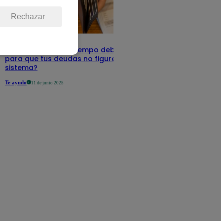
Rechazar
Infocorp: ¿Cuánto tiempo debe pasar
para que tus deudas no figuren en su
sistema?
Te ayudo
11 de junio 2025