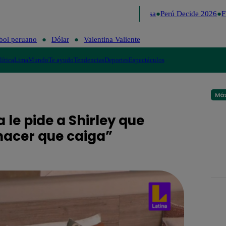
Lo último
Me Caigo de Risa
Perú Decide 2026
Fú
bol peruano
Dólar
Valentina Valiente
lítica
Lima
Mundo
Te ayudo
Tendencias
Deportes
Espectáculos
Más
 le pide a Shirley que
 hacer que caiga”