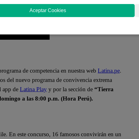
Aceptar Cookies
o programa de competencia en nuestra web
Latina.pe
.
ulos del nuevo programa de convivencia extrema
el app de
Latina Play
y por la sección de
“Tierra
domingo a las 8:00 p.m. (Hora Perú).
ile. En este concurso, 16 famosos convivirán en un