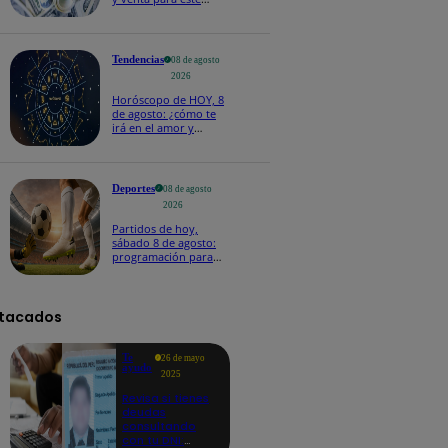
sábado 8 de agosto
Tendencias
08 de agosto
2026
Horóscopo de HOY, 8
de agosto: ¿cómo te
irá en el amor y
trabajo, según la IA?
Deportes
08 de agosto
2026
Partidos de hoy,
sábado 8 de agosto:
programación para
ver fútbol EN VIVO
tacados
Te
26 de mayo
ayudo
2025
Revisa si tienes
deudas
consultando
con tu DNI: