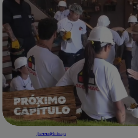
jherrera@latina.pe