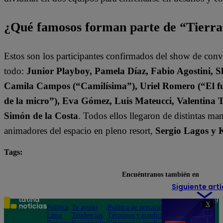
¿Qué famosos forman parte de “Tierr
Estos son los participantes confirmados del show de con
todo:
Junior Playboy, Pamela Díaz, Fabio Agostini, S
Camila Campos (“Camilísima”), Uriel Romero (“El fut
de la micro”), Eva Gómez, Luis Mateucci, Valentina 
Simón de la Costa
. Todos ellos llegaron de distintas ma
animadores del espacio en pleno resort,
Sergio Lagos y 
Tags:
destacada minuto
Tierra Brava
Encuéntranos también en
Siguiente artí
Teléfono: 219
X
Política
Te ayudo
Política de privacidad
1000
Lima
Tendencias
Términos y condiciones
Av. San