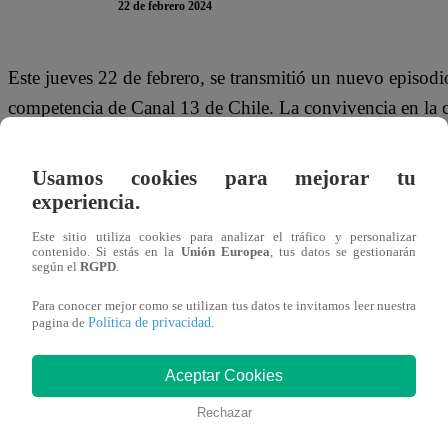
22 de febrero 2024
Este jueves 22 de febrero, se transmitió un nuevo episodi
competencia de Canal 13 de Chile. La convivencia en la 
problemas entre los participantes.
Usamos cookies para mejorar tu
En el adelanto del capítulo 101, en la casa todavía se si
experiencia.
Mateucci sobre Dani Castro. Además, Gabrieli tendrá un 
Este sitio utiliza cookies para analizar el tráfico y personalizar
Aránguiz tras una pelea con Alexandra Méndez.
contenido. Si estás en la
Unión Europea
, tus datos se gestionarán
según el
RGPD
.
Mira el capítulo 101 de “Tierra Brava”
Para conocer mejor como se utilizan tus datos te invitamos leer nuestra
Política de privacidad
pagina de
.
Aceptar Cookies
Rechazar