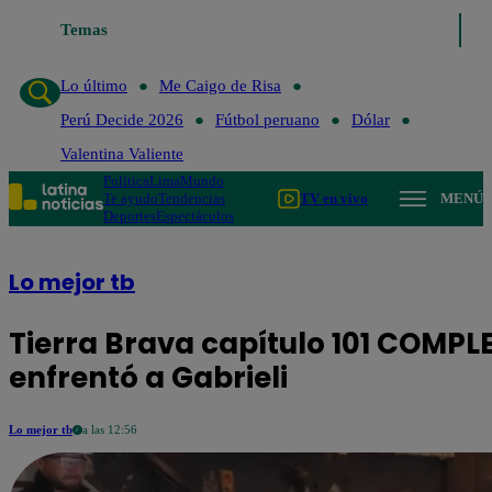
o de Risa
Temas
Perú Decide 2026
Fútbol peruano
Dólar
Valentina Valient
Lo último
Me Caigo de Risa
Perú Decide 2026
Fútbol peruano
Dólar
Valentina Valiente
Política
Lima
Mundo
Te ayudo
Tendencias
TV en vivo
MENÚ
Deportes
Espectáculos
Lo mejor tb
Tierra Brava capítulo 101 COMPL
enfrentó a Gabrieli
Lo mejor tb
a las 12:56