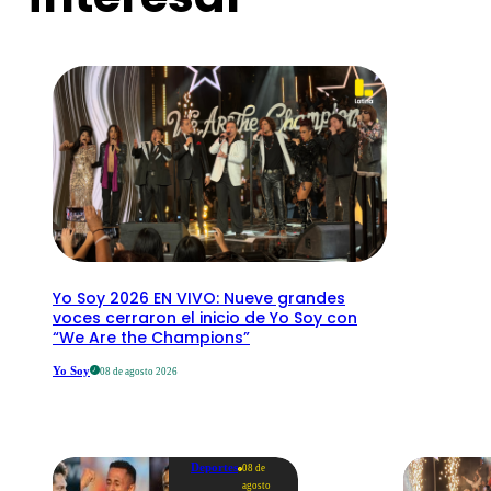
Yo Soy 2026 EN VIVO: Nueve grandes
voces cerraron el inicio de Yo Soy con
“We Are the Champions”
Yo Soy
08 de agosto 2026
Deportes
08 de
agosto