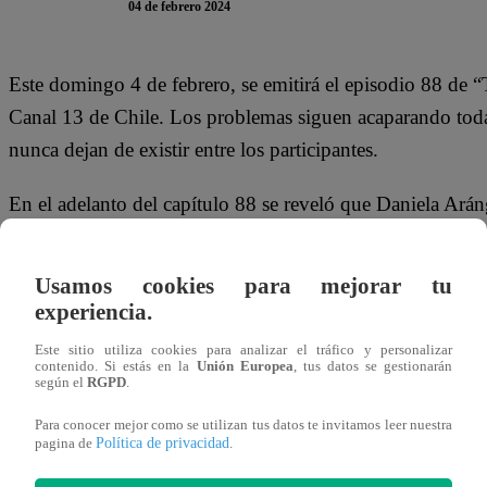
04 de febrero 2024
Este domingo 4 de febrero, se emitirá el episodio 88 de 
Canal 13 de Chile. Los problemas siguen acaparando toda
nunca dejan de existir entre los participantes.
En el adelanto del capítulo 88 se reveló que Daniela Arán
compañeros antes de abandonar la casa-hacienda. Además,
irse. “Háblale a la gente con respeto, que no se te olvide”
Usamos cookies para mejorar tu
experiencia.
Este sitio utiliza cookies para analizar el tráfico y personalizar
contenido. Si estás en la
Unión Europea
, tus datos se gestionarán
según el
RGPD
.
Para conocer mejor como se utilizan tus datos te invitamos leer nuestra
Política de privacidad
pagina de
.