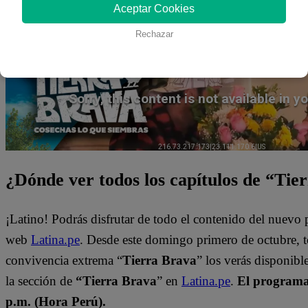
Aceptar Cookies
Mira AQUÍ el capítulo 88 de “Tierra 
Rechazar
¿Dónde ver todos los capítulos de “Tie
¡Latino! Podrás disfrutar de todo el contenido del nuevo
web
Latina.pe
. Desde este domingo primero de octubre, 
convivencia extrema “
Tierra Brava
” los verás disponib
la sección de
“Tierra Brava
” en
Latina.pe
.
El programa 
p.m. (Hora Perú).