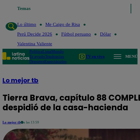
Temas
Lo último
Me Caigo de 
Lo último
Me Caigo de Risa
Perú Decide 2026
Fútbol peruano
Dólar
Valentina Valiente
Política
Lima
Mundo
Te ayudo
Tendencias
TV en vivo
MENÚ
Deportes
Espectáculos
Lo mejor tb
Tierra Brava, capítulo 88 COMPL
despidió de la casa-hacienda
Lo mejor tb
a las 13:59