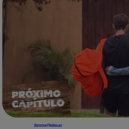
jherrera@latina.pe