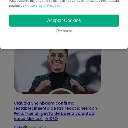
También te puede
Para conocer mejor como se utilizan tus datos te invitamos leer nuestra
Política de privacidad
pagina de
.
interesar
Aceptar Cookies
Rechazar
Claudia Sheinbaum confirma
restablecimiento de las reacciones con
Perú: "Fue un gesto de buena voluntad
hacia México" | VIDEO
Política
07 de agosto 2026