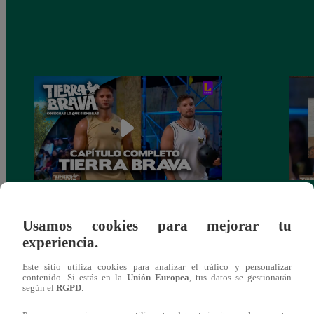
PROGRAMA COMPLETO – Capítulo
Final
Usamos cookies para mejorar tu
136 | Domingo 21 de marzo
de Lu
experiencia.
comp
Este sitio utiliza cookies para analizar el tráfico y personalizar
contenido. Si estás en la
Unión Europea
, tus datos se gestionarán
según el
RGPD
.