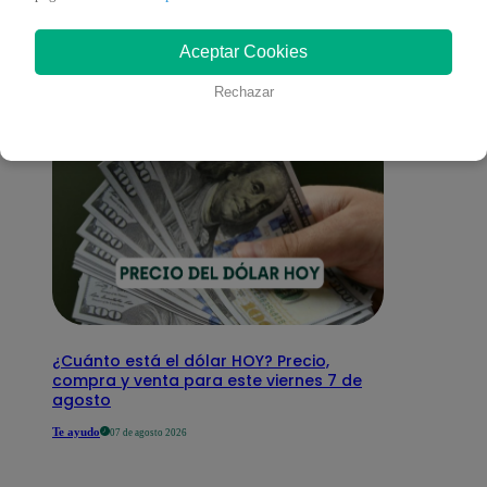
interesar
Aceptar Cookies
Rechazar
¿Cuánto está el dólar HOY? Precio,
compra y venta para este viernes 7 de
agosto
Te ayudo
07 de agosto 2026