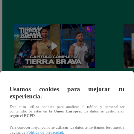
PROGRAMA COMPLETO – Capítulo
Final
136 | Domingo 21 de marzo
de Lu
Usamos cookies para mejorar tu
comp
experiencia.
Este sitio utiliza cookies para analizar el tráfico y personalizar
contenido. Si estás en la
Unión Europea
, tus datos se gestionarán
según el
RGPD
.
También te puede
Para conocer mejor como se utilizan tus datos te invitamos leer nuestra
Política de privacidad
pagina de
.