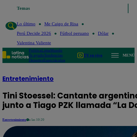
o
Me Caigo de Risa
Temas
Perú Decide 2026
Fútbol peruano
Dólar
Valenti
Lo último
Me Caigo de Risa
Perú Decide 2026
Fútbol peruano
Dólar
Valentina Valiente
Política
Lima
Mundo
Te ayudo
Tendencias
TV en vivo
MENÚ
Deportes
Espectáculos
Entretenimiento
Tini Stoessel: Cantante argentin
junto a Tiago PZK llamada “La D
Entretenimiento
a las 10:20