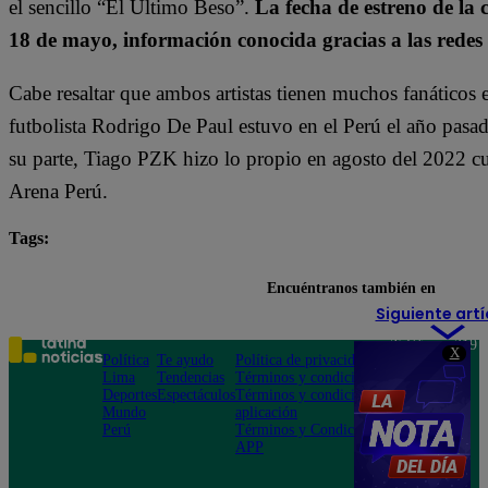
el sencillo “El Último Beso”.
La fecha de estreno de la 
18 de mayo, información conocida gracias a las redes s
Cabe resaltar que ambos artistas tienen muchos fanáticos en
futbolista Rodrigo De Paul estuvo en el Perú el año pasa
su parte, Tiago PZK hizo lo propio en agosto del 2022 cu
Arena Perú.
Tags:
argentina
música
Tiago
Tini
Encuéntranos también en
Siguiente artí
Teléfono: 219
X
Política
Te ayudo
Política de privacidad
1000
Lima
Tendencias
Términos y condiciones
Av. San
Deportes
Espectáculos
Términos y condiciones
Felipe 968
Mundo
aplicación
Jesús María
Perú
Términos y Condiciones
APP