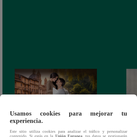
Usamos cookies para mejorar tu
experiencia.
Latina estrenará el 28 de abril “Mi vida
Dos e
Este sitio utiliza cookies para analizar el tráfico y personalizar
eres tú”: una historia de cartas y amor que
capít
contenido. Si estás en la
Unión Europea
, tus datos se gestionarán