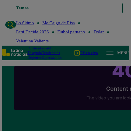
Temas
Lo último
Me Caigo de Risa
Perú Decide 2
Lo último
Me Caigo de Risa
Perú Decide 2026
Fútbol peruano
Dólar
Valentina Valiente
Política
Lima
Mundo
Te ayudo
Tendencias
TV en vivo
MENÚ
Deportes
Espectáculos