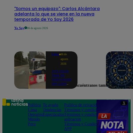
"Somos un equipazo": Carlos Alcántara
adelanta lo que se viene en la nueva
temporada de Yo Soy 2026
Yo Soy
06 de agosto 2026
Lima
06 de
agosto
2026
ATU inicia
fase de
orientación
del carril
Encuéntranos también en
exclusivo
para el
Corredor
Azul en la
Teléfono: 219
X
av.
Política
Te ayudo
Política de privacidad
1000
Arequipa |
Lima
Tendencias
Términos y condiciones
Av. San
VIDEO
Deportes
Espectáculos
Términos y condiciones
Felipe 968
Mundo
aplicación
Jesús María
Perú
Términos y Condiciones
APP