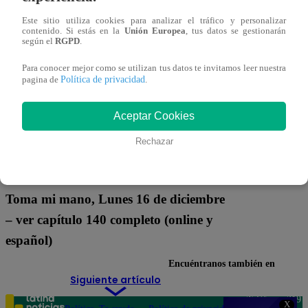
TOMA MI MANO
a las 18:06
Este sitio utiliza cookies para analizar el tráfico y personalizar
contenido. Si estás en la
Unión Europea
, tus datos se gestionarán
según el
RGPD
.
Para conocer mejor como se utilizan tus datos te invitamos leer nuestra
Política de privacidad
pagina de
.
Aceptar Cookies
Ksalazar@latina.pe
Rechazar
Compartir
16 de diciembre 2024
Toma mi mano, Lunes 16 de diciembre
– ver capítulo 140 completo (online y
español)
Encuéntranos también en
Siguiente artículo
Teléfono: 219
X