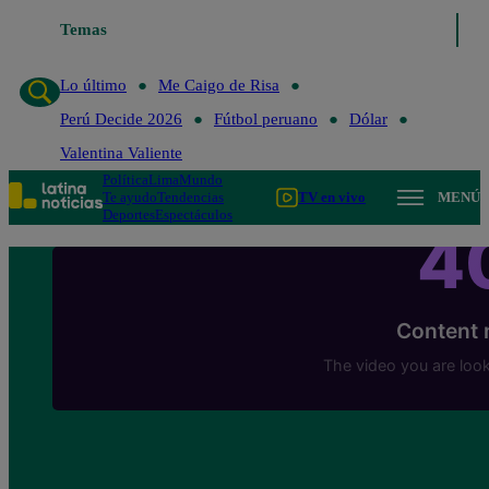
Temas
Lo último
Me Caigo de Risa
Perú Decide 20
Lo último
Me Caigo de Risa
Perú Decide 2026
Fútbol peruano
Dólar
Valentina Valiente
Política
Lima
Mundo
Te ayudo
Tendencias
TV en vivo
MENÚ
Deportes
Espectáculos