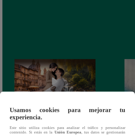
Usamos cookies para mejorar tu
Latina estrenará el 28 de abril “Mi vida
Dos e
experiencia.
eres tú”: una historia de cartas y amor que
capít
Este sitio utiliza cookies para analizar el tráfico y personalizar
lo cambiará todo
contenido. Si estás en la
Unión Europea
, tus datos se gestionarán