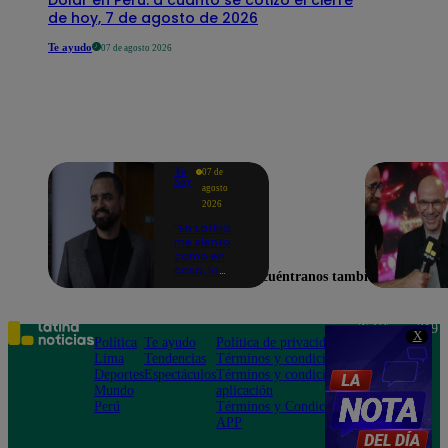
de hoy, 7 de agosto de 2026
Te ayudo
07 de agosto 2026
Yo
07 de
Soy
agosto
2026
"En Latina
me siento
como en
casa, lo
Encuéntranos también en
extrañaba":
Franco
Cabrera
emocionado
Teléfono: 219
X
por estreno
Política
Te ayudo
Política de privacidad
1000
de Yo Soy
Lima
Tendencias
Términos y condiciones
Av. San
2026
Deportes
Espectáculos
Términos y condiciones
Felipe 968
Mundo
aplicación
Jesús María
Perú
Términos y Condiciones
APP