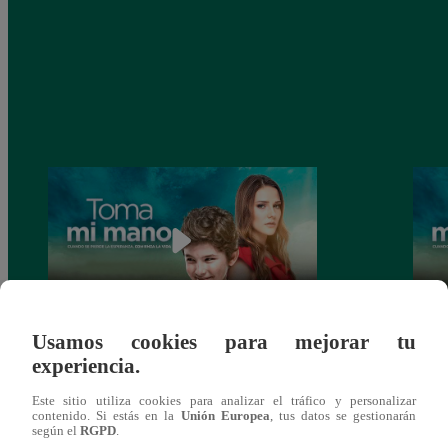
Usamos cookies para mejorar tu
Toma mi mano, Viernes 27 de diciembre –
Toma 
experiencia.
ver capítulo 150 completo (online y
ver c
español)
españ
Este sitio utiliza cookies para analizar el tráfico y personalizar
contenido. Si estás en la
Unión Europea
, tus datos se gestionarán
según el
RGPD
.