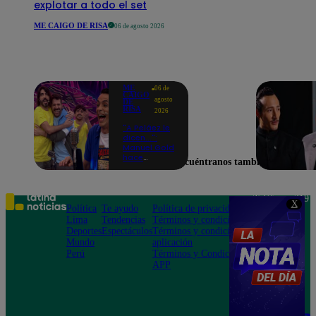
explotar a todo el set
ME CAIGO DE RISA
06 de agosto 2026
ME
06 de
CAIGO
agosto
DE
RISA
2026
"A Peláez le
dicen...":
Manuel Gold
hace
Encuéntranos también en
explotar de
risa a Julio
Díaz antes
de contar el
Teléfono: 219
X
chiste
Política
Te ayudo
Política de privacidad
1000
Lima
Tendencias
Términos y condiciones
Av. San
Deportes
Espectáculos
Términos y condiciones
Felipe 968
Mundo
aplicación
Jesús María
Perú
Términos y Condiciones
APP