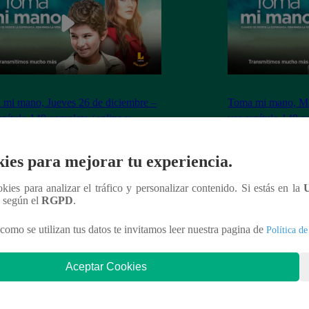
mi mano, Jueves 26 de diciembre –
Toma mi mano, Mar
apítulo 149 completo (online y
ver capítulo 148 c
ol)
español)
ies para mejorar tu experiencia.
ookies para analizar el tráfico y personalizar contenido. Si estás en la
n según el
RGPD
.
nteresar
como se utilizan tus datos te invitamos leer nuestra pagina de
Política de
Aceptar Cookies