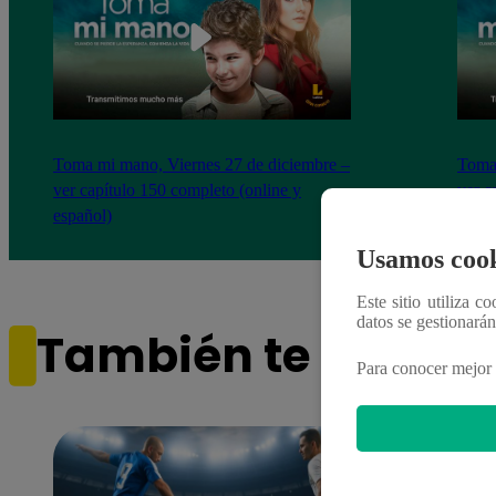
Toma mi mano, Viernes 27 de diciembre –
Toma 
ver capítulo 150 completo (online y
ver c
español)
españ
Usamos cook
Este sitio utiliza c
datos se gestionará
También te puede i
Para conocer mejor 