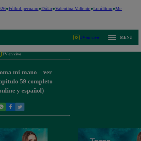
26
Fútbol peruano
Dólar
Valentina Valiente
Lo último
Me Caigo de 
TV en vivo
MENÚ
TV en vivo
oma mi mano – ver
apítulo 59 completo
online y español)