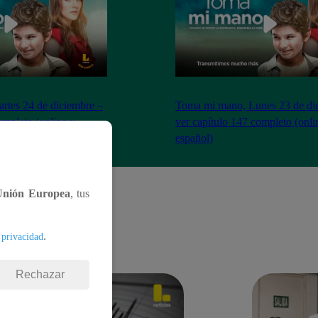
tes 24 de diciembre –
Toma mi mano, Lunes 23 de di
ompleto (online y
ver capítulo 147 completo (onli
español)
Unión Europea
, tus
.
 privacidad
Rechazar