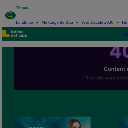
Temas
Lo último
Me Caigo de Risa
Perú Decide 2026
Fút
Po