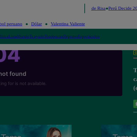
Lo último
Me Caigo de Risa
Perú Decide 20
bol peruano
Dólar
Valentina Valiente
lítica
Lima
Mundo
Te ayudo
Tendencias
Deportes
Espectáculos
T
c
(