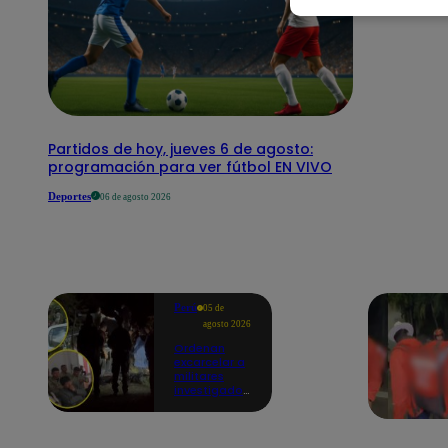
Partidos de hoy, jueves 6 de agosto:
programación para ver fútbol EN VIVO
Deportes
06 de agosto 2026
Perú
05 de
agosto 2026
Ordenan
excarcelar a
militares
investigados
por muerte
de jóvenes
durante
operativo en