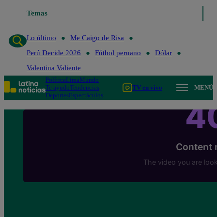
Temas
Lo último
Me Caigo de Risa
Perú Decide 2026
Lo último
Me Caigo de Risa
Perú Decide 2026
Fútbol peruano
Dólar
Valentina Valiente
Política
Lima
Mundo
Te ayudo
Tendencias
TV en vivo
MENÚ
Deportes
Espectáculos