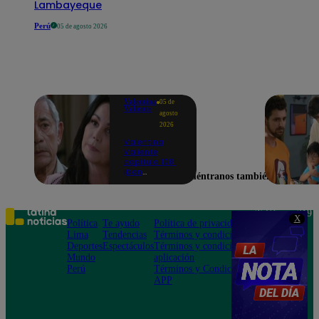
Lambayeque
Perú
05 de agosto 2026
Valentina
05 de
Valiente
agosto
2026
Valentina
Valiente
capítulo 108:
¡Don
Encuéntranos también en
Edmundo
empieza a
sospechar de
Frida tras
Teléfono: 219
X
descubrir una
Política
Te ayudo
Política de privacidad
1000
contradicción
Lima
Tendencias
Términos y condiciones
Av. San
en una
Deportes
Espectáculos
Términos y condiciones
Felipe 968
conversación!
Mundo
aplicación
Jesús María
Perú
Términos y Condiciones
APP