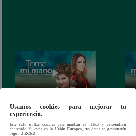
Usamos cookies para mejorar tu
Toma mi mano, Viernes 27 de diciembre –
Toma 
experiencia.
ver capítulo 150 completo (online y
ver c
español)
españ
Este sitio utiliza cookies para analizar el tráfico y personalizar
contenido. Si estás en la
Unión Europea
, tus datos se gestionarán
según el
RGPD
.