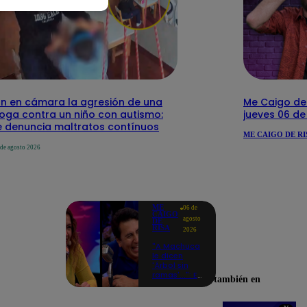
n en cámara la agresión de una
Me Caigo de 
loga contra un niño con autismo:
jueves 06 d
 denuncia maltratos contínuos
ME CAIGO DE RI
 de agosto 2026
ME
06 de
CAIGO
agosto
DE
RISA
2026
"A Machuca
le dicen
'Árbol sin
ramas'...": El
Encuéntranos también en
chiste de
Yiddá
Eslava que