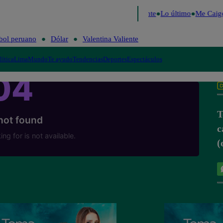
e 2026
Fútbol peruano
Dólar
Valentina Valiente
Lo último
Me Caigo
bol peruano
Dólar
Valentina Valiente
lítica
Lima
Mundo
Te ayudo
Tendencias
Deportes
Espectáculos
T
c
(