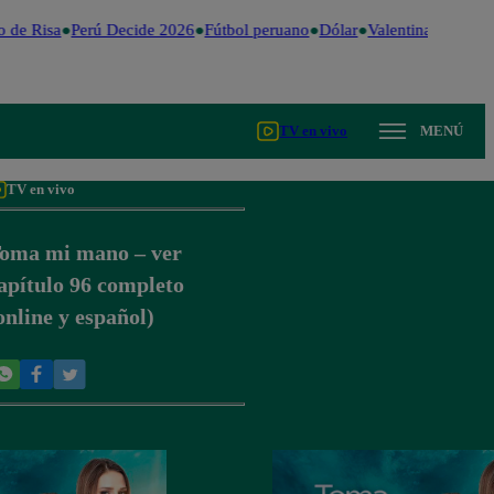
 de Risa
Perú Decide 2026
Fútbol peruano
Dólar
Valentina Valiente
TV en vivo
MENÚ
TV en vivo
oma mi mano – ver
apítulo 96 completo
online y español)