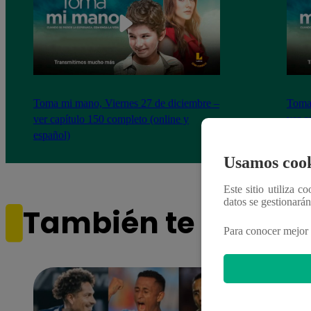
Toma mi mano, Viernes 27 de diciembre –
Toma 
ver capítulo 150 completo (online y
ver c
español)
españ
Usamos cook
Este sitio utiliza c
datos se gestionará
También te puede i
Para conocer mejor 