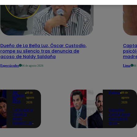
Dueño de La Bella Luz, Óscar Custodio,
Capta
rompe su silencio tras denuncia de
psicó
acoso de Naldy Saldaña
madre
Espectáculos
Lima
06 de agosto 2026
06
ME
Política
06 de
06 de
CAIGO
agosto
agosto
DE
RISA
2026
2026
"¿Por qué a
Canciller
Yiddá le
Carlos Espá
dicen
participirá
tango?": El
en la
chiste de
ceremonia
Machuca
de posesión
que la hizo
presidencial