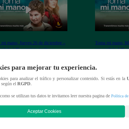
mi mano, Jueves 26 de diciembre –
Toma mi mano, Mar
apítulo 149 completo (online y
ver capítulo 148 c
ol)
español)
ies para mejorar tu experiencia.
ookies para analizar el tráfico y personalizar contenido. Si estás en la
n según el
RGPD
.
nteresar
como se utilizan tus datos te invitamos leer nuestra pagina de
Política de
Aceptar Cookies