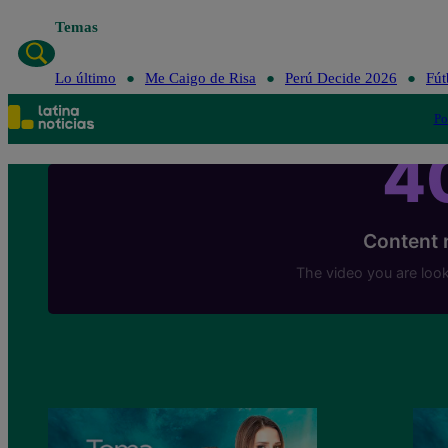
Temas
Lo último
Me Caigo de Risa
Perú Decid
Lo último
Me Caigo de Risa
Perú Decide 2026
Fút
Po