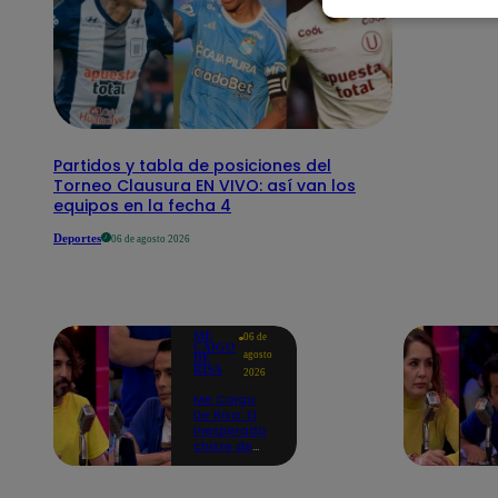
Partidos y tabla de posiciones del
Torneo Clausura EN VIVO: así van los
equipos en la fecha 4
Deportes
06 de agosto 2026
ME
06 de
CAIGO
agosto
DE
RISA
2026
Me Caigo
De Risa: El
inesperado
chiste de
tres actos
de Manuel
Gold que