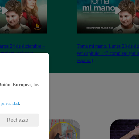
tes 24 de diciembre –
Toma mi mano, Lunes 23 de di
ompleto (online y
ver capítulo 147 completo (onli
español)
Unión Europea
, tus
.
 privacidad
Rechazar