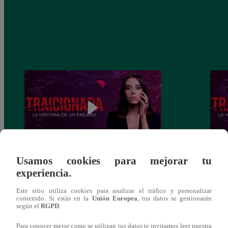
Usamos cookies para mejorar tu
Traicionada, Martes 10 de diciembre –
Traic
experiencia.
capítulo 88 completo (en línea y español)
capít
Este sitio utiliza cookies para analizar el tráfico y personalizar
contenido. Si estás en la
Unión Europea
, tus datos se gestionarán
según el
RGPD
.
Para conocer mejor como se utilizan tus datos te invitamos leer nuestra