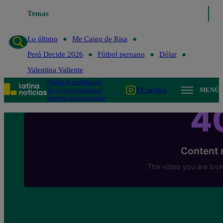
Temas
Lo último
Me Caigo de Risa
Lo último
Me Caigo de Risa
Perú Decide 2026
Fútbol peruano
Dólar
Valentina Valiente
Política
Lima
Mundo
Te ayudo
Tendencias
TV en vivo
MENÚ
Deportes
Espectáculos