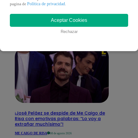
También te puede
Política de privacidad
pagina de
.
Aceptar Cookies
interesar
Rechazar
¡José Peláez se despide de Me Caigo de
Risa con emotivas palabras: “Lo voy a
extrañar muchísimo”!
ME CAIGO DE RISA
08 de agosto 2026