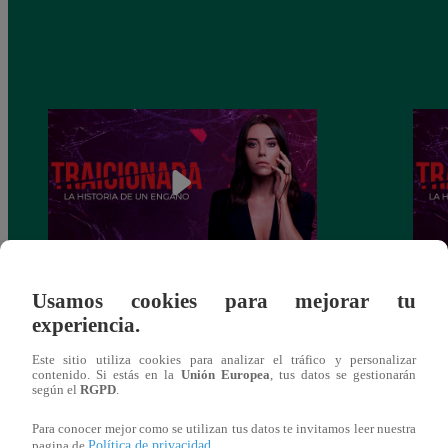
Traicionada, Martes 10 de diciembre –
Traic
Usamos cookies para mejorar tu
capítulo 88 completo (en línea y español)
capít
experiencia.
Este sitio utiliza cookies para analizar el tráfico y personalizar
contenido. Si estás en la
Unión Europea
, tus datos se gestionarán
según el
RGPD
.
También te puede
Para conocer mejor como se utilizan tus datos te invitamos leer nuestra
Política de privacidad
pagina de
.