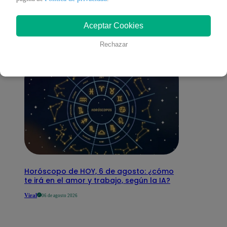
interesar
Aceptar Cookies
Rechazar
Horóscopo de HOY, 6 de agosto: ¿cómo
te irá en el amor y trabajo, según la IA?
Viral
06 de agosto 2026