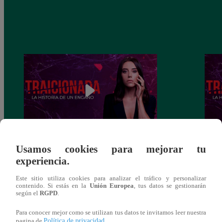
Traicionada, Martes 10 de diciembre –
Traic
Usamos cookies para mejorar tu
capítulo 88 completo (en línea y español)
capít
experiencia.
Este sitio utiliza cookies para analizar el tráfico y personalizar
contenido. Si estás en la
Unión Europea
, tus datos se gestionarán
según el
RGPD
.
También te puede
Para conocer mejor como se utilizan tus datos te invitamos leer nuestra
Política de privacidad
pagina de
.