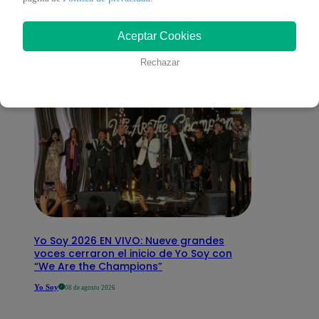
interesar
Aceptar Cookies
Rechazar
Yo Soy 2026 EN VIVO: Nueve grandes
voces cerraron el inicio de Yo Soy con
“We Are the Champions”
Yo Soy
08 de agosto 2026