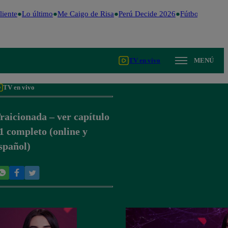
iente
Lo último
Me Caigo de Risa
Perú Decide 2026
Fútbol peruano
TV en vivo
MENÚ
TV en vivo
raicionada – ver capítulo
1 completo (online y
spañol)