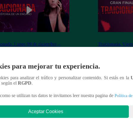
ionada, Lunes 09 de diciembre –
Traicionada, Viern
ulo 87 completo (en línea y español)
capítulo 86 comple
ies para mejorar tu experiencia.
ookies para analizar el tráfico y personalizar contenido. Si estás en la
nteresar
n según el
RGPD
.
como se utilizan tus datos te invitamos leer nuestra pagina de
Política de
Aceptar Cookies