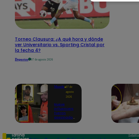
Torneo Clausura: ¿A qué hora y dónde
ver Universitario vs. Sporting Cristal por
la fecha 4?
Deportes
07 de agosto 2026
Mundo
07 de
agosto
2026
Nueve
influencers
fueron
asesinados
por la
guerra
interna en
el Cártel de
Teléf