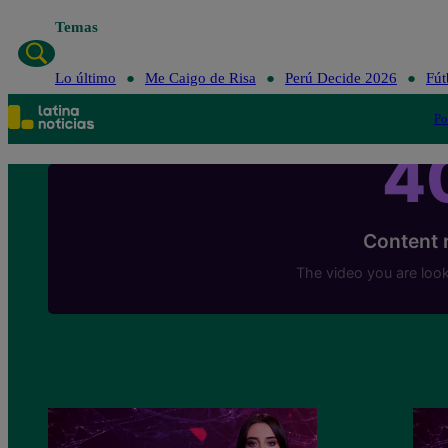
Temas
Lo último
Me 
Lo último
Me Caigo de Risa
Perú Decide 2026
Fút
Po