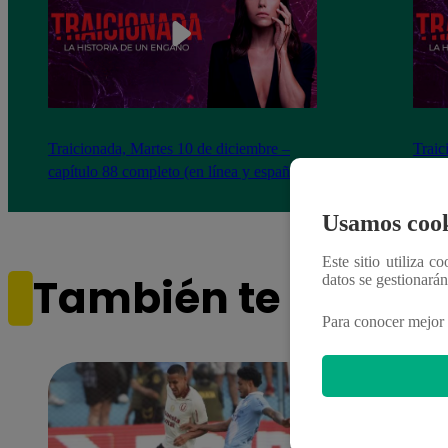
Traicionada, Martes 10 de diciembre –
Traic
capítulo 88 completo (en línea y español)
capít
Usamos cook
Este sitio utiliza c
También te puede i
datos se gestionará
Para conocer mejor 