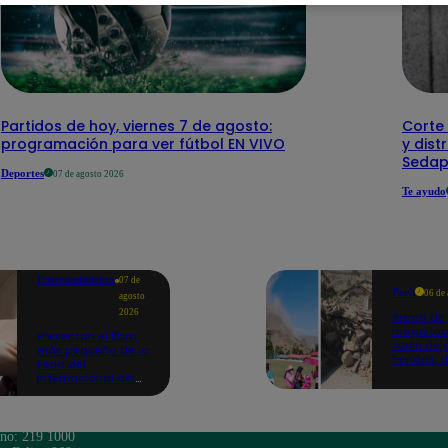
Partidos de hoy, viernes 7 de agosto:
Corte 
programación para ver fútbol EN VIVO
y dist
Sedap
Deportes
07 de agosto 2026
Te ayudo
Entretenimiento
07 de
Perú
06 de
agosto
2026
Sismo de
magnitud
Presentan el libro
Junín dej
más pequeño de la
heridos, 
Feria del
hogares 
Internacional del
propició
Libro de Lima: mide
desprend
casi la falange de
un dedo
ono: 219 1000