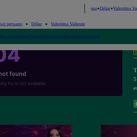
Caigo de Risa
Perú Decide 2026
Fútbol peruano
Dólar
Valentina Val
bol peruano
Dólar
Valentina Valiente
lítica
Lima
Mundo
Te ayudo
Tendencias
Deportes
Espectáculos
T
5
e