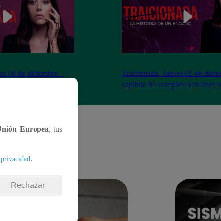
es 06 de diciembre –
Traicionada, Jueves 05 de dici
to (en línea y español)
capítulo 85 completo (en línea 
Unión Europea
, tus
.
 privacidad
Rechazar