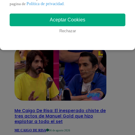
También te puede
Política de privacidad
pagina de
.
Aceptar Cookies
interesar
Rechazar
Me Caigo De Risa: El inesperado chiste de
tres actos de Manuel Gold que hizo
explotar a todo el set
ME CAIGO DE RISA
06 de agosto 2026