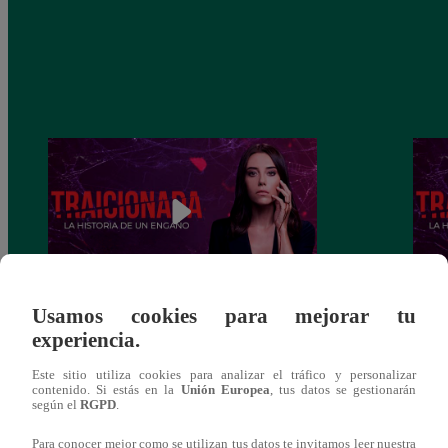
Usamos cookies para mejorar tu
Traicionada, Martes 10 de diciembre –
Traic
experiencia.
capítulo 88 completo (en línea y español)
capít
Este sitio utiliza cookies para analizar el tráfico y personalizar
contenido. Si estás en la
Unión Europea
, tus datos se gestionarán
según el
RGPD
.
Para conocer mejor como se utilizan tus datos te invitamos leer nuestra