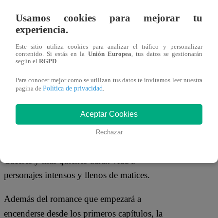
conflictos familiares que marcarán el
Usamos cookies para mejorar tu
destino de sus personajes. En el centro está
experiencia.
Valentina, una joven fuerte y decidida
Este sitio utiliza cookies para analizar el tráfico y personalizar
cuya vida cambiará inesperadamente
contenido. Si estás en la
Unión Europea
, tus datos se gestionarán
según el
RGPD
.
cuando el amor y el pasado se crucen en
su camino.
Para conocer mejor como se utilizan tus datos te invitamos leer nuestra
Política de privacidad
pagina de
.
El elenco está encabezado por Mayra
Aceptar Cookies
Goñi y Rodrigo Brand
, junto a
reconocidas figuras como Roberto Moll,
Rechazar
Katia Condos, Mariel Ocampo y Haydeé
Cáceres y más quienes darán vida a
personajes intensos y llenos de matices.
Además del romance que empezará a
encenderse desde los primeros capítulos, la