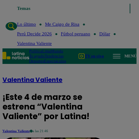
Temas
Lo último
Me Caigo de
Lo último
Me Caigo de Risa
Perú Decide 2026
Fútbol peruano
Dólar
Valentina Valiente
Política
Lima
Mundo
Te ayudo
Tendencias
TV en vivo
MENÚ
Deportes
Espectáculos
Valentina Valiente
¡Este 4 de marzo se
estrena “Valentina
Valiente” por Latina!
Valentina Valiente
a las 21:46