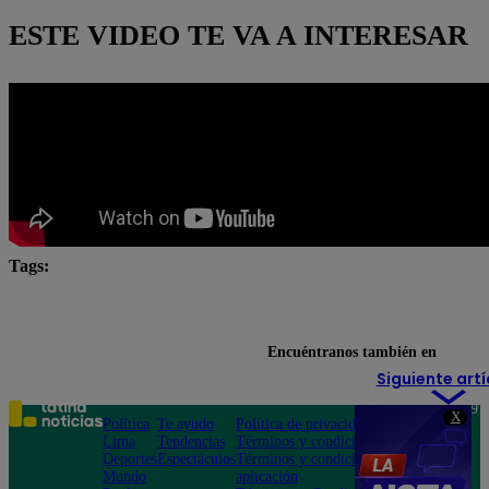
ESTE VIDEO TE VA A INTERESAR
Tags:
#Pobre novio
Pobre novio en vivo
pobre novio la
Pobre Novio youtube
Encuéntranos también en
Siguiente artí
Teléfono: 219
X
Política
Te ayudo
Política de privacidad
1000
Lima
Tendencias
Términos y condiciones
Av. San
Deportes
Espectáculos
Términos y condiciones
Felipe 968
Mundo
aplicación
Jesús María