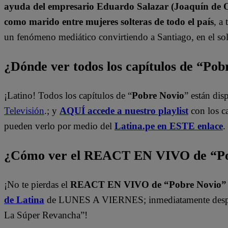
ayuda del empresario Eduardo Salazar (Joaquín de Or
como marido entre mujeres solteras de todo el país
, a
un fenómeno mediático convirtiendo a Santiago, en el sol
¿Dónde ver todos los capítulos de “Po
¡Latino! Todos los capítulos de “
Pobre Novio
” están di
Televisión
.; y
AQUÍ accede a nuestro playlist
con los c
pueden verlo por medio del
Latina.pe en ESTE enlace
.
¿Cómo ver el REACT EN VIVO de “Po
¡No te pierdas el
REACT EN VIVO de “Pobre Novio
de Latina
de LUNES A VIERNES; inmediatamente despu
La Súper Revancha”!