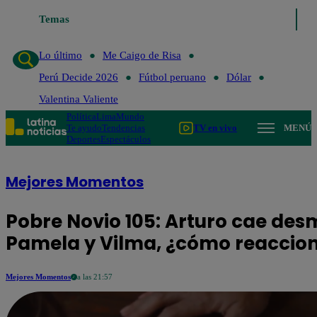
Temas
Lo último
Me Caigo de Risa
Perú Decide 20
Lo último
Me Caigo de Risa
Perú Decide 2026
Fútbol peruano
Dólar
Valentina Valiente
Política
Lima
Mundo
Te ayudo
Tendencias
TV en vivo
MENÚ
Deportes
Espectáculos
Mejores Momentos
Pobre Novio 105: Arturo cae de
Pamela y Vilma, ¿cómo reaccion
Mejores Momentos
a las 21:57