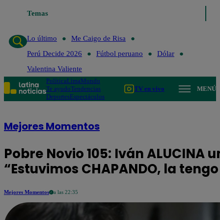
 Caigo de Risa
Temas
Perú Decide 2026
Fútbol peruano
Dólar
Valentina Va
Lo último
Me Caigo de Risa
Perú Decide 2026
Fútbol peruano
Dólar
Valentina Valiente
Política
Lima
Mundo
Te ayudo
Tendencias
TV en vivo
MENÚ
Deportes
Espectáculos
Mejores Momentos
Pobre Novio 105: Iván ALUCINA u
“Estuvimos CHAPANDO, la tengo
Mejores Momentos
a las 22:35