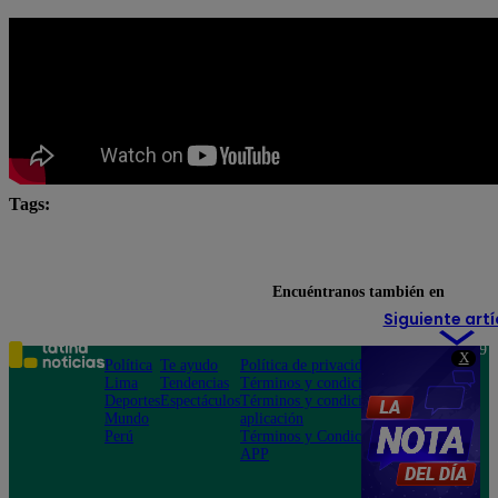
Tags:
#Pobre novio
Pobre novio en vivo
pobre novio la
Pobre Novio youtube
Encuéntranos también en
Siguiente artí
Teléfono: 219
X
Política
Te ayudo
Política de privacidad
1000
Lima
Tendencias
Términos y condiciones
Av. San
Deportes
Espectáculos
Términos y condiciones
Felipe 968
Mundo
aplicación
Jesús María
Perú
Términos y Condiciones
APP