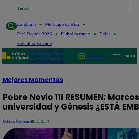
Temas
Lo último
Me Caigo de Risa
Perú
Lo último
Me Caigo de Risa
Perú Decide 2026
Fútbol peruano
Dólar
Valentina Valiente
Política
Lima
Mundo
Te ayudo
Tendencias
TV en vivo
MENÚ
Deportes
Espectáculos
Mejores Momentos
Pobre Novio 111 RESUMEN: Marcos
universidad y Génesis ¿ESTÁ E
Mejores Momentos
a las 22:44