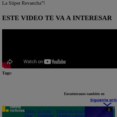
La Súper Revancha”!
ESTE VIDEO TE VA A INTERESAR
Tags:
#Pobre novio
Pobre novio en vivo
pobre novio la
Pobre Novio youtube
Encuéntranos también en
Siguiente artí
Teléfono: 219
X
Política
Te ayudo
Política de privacidad
1000
Lima
Tendencias
Términos y condiciones
Av. San