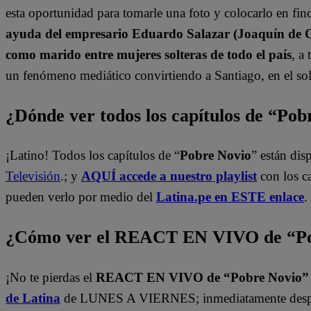
esta oportunidad para tomarle una foto y colocarlo en find
ayuda del empresario Eduardo Salazar (Joaquín de Or
como marido entre mujeres solteras de todo el país
, a
un fenómeno mediático convirtiendo a Santiago, en el sol
¿Dónde ver todos los capítulos de “Po
¡Latino! Todos los capítulos de “
Pobre Novio
” están di
Televisión
.; y
AQUÍ accede a nuestro playlist
con los c
pueden verlo por medio del
Latina.pe en ESTE enlace
.
¿Cómo ver el REACT EN VIVO de “Po
¡No te pierdas el
REACT EN VIVO de “Pobre Novio
de Latina
de LUNES A VIERNES; inmediatamente despu