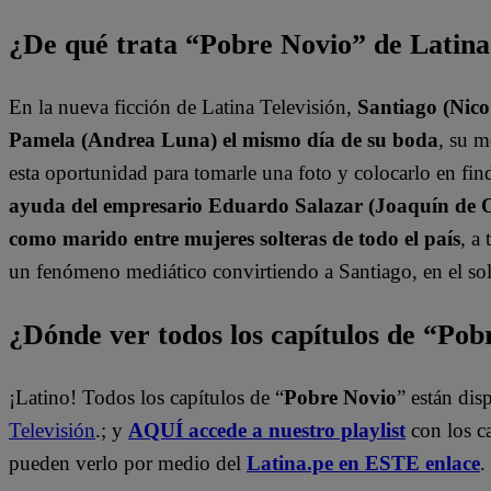
¿De qué trata “Pobre Novio” de Latin
En la nueva ficción de Latina Televisión,
Santiago (Nico
Pamela (Andrea Luna) el mismo día de su boda
, su 
esta oportunidad para tomarle una foto y colocarlo en find
ayuda del empresario Eduardo Salazar (Joaquín de Or
como marido entre mujeres solteras de todo el país
, a
un fenómeno mediático convirtiendo a Santiago, en el sol
¿Dónde ver todos los capítulos de “Po
¡Latino! Todos los capítulos de “
Pobre Novio
” están di
Televisión
.; y
AQUÍ accede a nuestro playlist
con los c
pueden verlo por medio del
Latina.pe en ESTE enlace
.