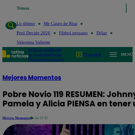
Temas
Lo último
Me C
Lo último
Me Caigo de Risa
Perú Decide 2026
Fútbol peruano
Dólar
Valentina Valiente
Política
Lima
Mundo
Te ayudo
Tendencias
TV en vivo
MENÚ
Deportes
Espectáculos
Mejores Momentos
Pobre Novio 119 RESUMEN: Johnn
Pamela y Alicia PIENSA en tener
Mejores Momentos
a las 22:32