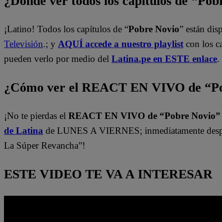
¿Dónde ver todos los capítulos de “Po
¡Latino! Todos los capítulos de “
Pobre Novio
” están di
Televisión
.; y
AQUÍ accede a nuestro playlist
con los c
pueden verlo por medio del
Latina.pe en ESTE enlace
.
¿Cómo ver el REACT EN VIVO de “Po
¡No te pierdas el
REACT EN VIVO de “Pobre Novio
de Latina
de LUNES A VIERNES; inmediatamente despu
La Súper Revancha”!
ESTE VIDEO TE VA A INTERESAR