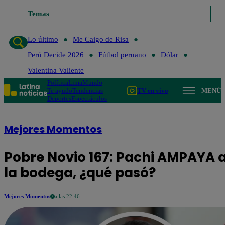
Temas
Lo último
Me Cai
Lo último
Me Caigo de Risa
Perú Decide 2026
Fútbol peruano
Dólar
Valentina Valiente
Política
Lima
Mundo
Te ayudo
Tendencias
TV en vivo
MENÚ
Deportes
Espectáculos
Mejores Momentos
Pobre Novio 167: Pachi AMPAYA a
la bodega, ¿qué pasó?
Mejores Momentos
a las 22:46