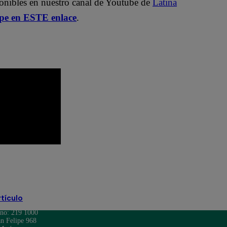
ponibles en nuestro canal de Youtube de
Latina
.pe en ESTE enlace
.
streno
pobre novio latina
rtículo
ono: 219 1000
n Felipe 968