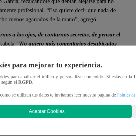
go García, recalcándole que debían alejarse para no
tamente profesional. “Eso quiere decir que nada de
 mucho menos agarrados de la mano”, agregó.
os a los ojos, de contarnos secretos, de pensar el
sabela. “
No quiero más comentarios desubicados
 Eduardo. Acuérdate que él es mi novio y me voy a
ies para mejorar tu experiencia.
ookies para analizar el tráfico y personalizar contenido. Si estás en la
n según el
RGPD
.
como se utilizan tus datos te invitamos leer nuestra pagina de
Política de
Aceptar Cookies
 atrae, Santiago le recalcó: “
Te gusto, Isabela.