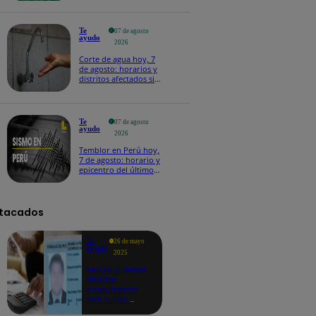
Te
07 de agosto
ayudo
2026
Corte de agua hoy, 7
de agosto: horarios y
distritos afectados sin
el servicio de Sedapal
Te
07 de agosto
ayudo
2026
Temblor en Perú hoy,
7 de agosto: horario y
epicentro del último
sismo, según IGP
tacados
Te
26 de mayo
ayudo
2025
Revisa si tienes
deudas
consultando
con tu DNI:
aquí los