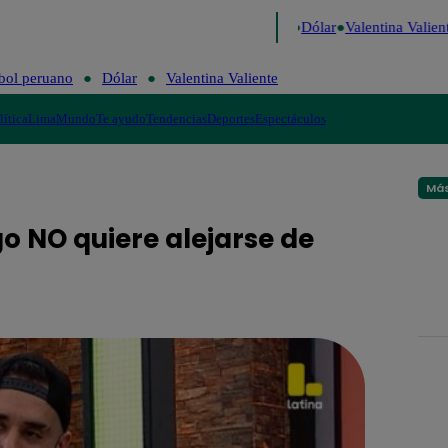
o de Risa
Perú Decide 2026
Fútbol peruano
Dólar
Valentina Valiente
bol peruano
Dólar
Valentina Valiente
lítica
Lima
Mundo
Te ayudo
Tendencias
Deportes
Espectáculos
Más
o NO quiere alejarse de