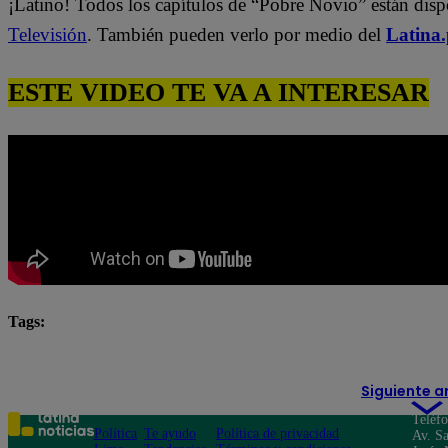
¡Latino! Todos los capítulos de “Pobre Novio” están dis
Televisión
. También pueden verlo por medio del
Latina
ESTE VIDEO TE VA A INTERESAR
Tags:
#Pobre novio
Pobre novio en vivo
Pobre Novio e
Siguiente a
Teléf
Política
Te ayudo
Política de privacidad
Av. Sa