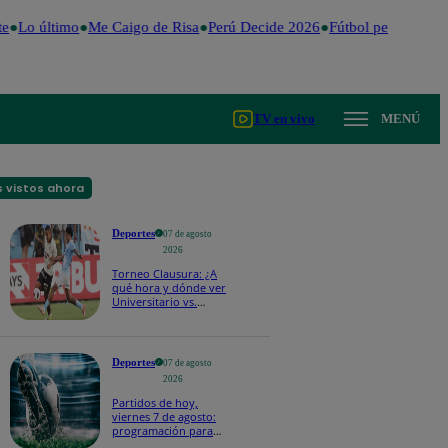
Lo último
Me Caigo de Risa
Perú Decide 2026
Fútbol peruano
Dól
TV en vivo
MENÚ
 vistos ahora
Deportes
07 de agosto
2026
Torneo Clausura: ¿A
qué hora y dónde ver
Universitario vs.
Sporting Cristal por la
fecha 4?
Deportes
07 de agosto
2026
Partidos de hoy,
viernes 7 de agosto:
programación para
ver fútbol EN VIVO