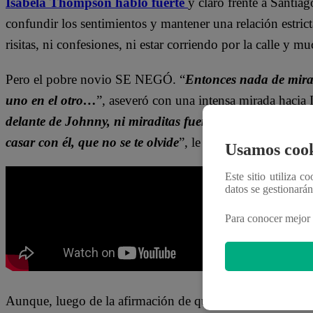
Isabela Thompson habló fuerte
y claro frente a Santia
confundir los sentimientos y mantener una relación estric
risitas, ni confesiones, ni estar corriendo por la calle y
Pero el pobre novio SE NEGÓ. “
Entonces nada de mirarn
uno en el otro…
”, aseveró con una intensa mirada hacia I
delante de Johnny, ni miraditas fuera de lugar frente a
casar con él, que no se te olvide
”, le respondió ella.
Usamos cook
Este sitio utiliza c
datos se gestionará
Para conocer mejor 
Aunque, luego de la afirmación de que a Isabela también le