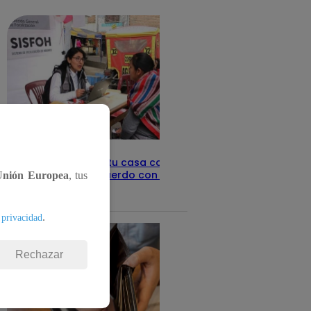
detalles
Revisa con tu DNI si tu casa califica
como pobre, de acuerdo con el Sisfoh
Unión Europea
, tus
Te ayudo
25 de mayo 2026
.
 privacidad
Rechazar