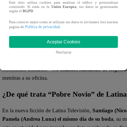
Este sitio utiliza cookies para analizar el tráfico y personalizar
contenido. Si estás en la
Unión Europea
, tus datos se gestionarán
según el
RGPD
.
Para conocer mejor como se utilizan tus datos te invitamos leer nuestra
Política de privacidad
pagina de
.
Aceptar Cookies
Rechazar
“Santiago, lo acabas de ver, no seas necio. No aceptarl
recomendó Eduardo.
“No estamos hablando de negocio
mentiras a su oficina.
¿De qué trata “Pobre Novio” de Latin
En la nueva ficción de Latina Televisión,
Santiago (Nico
Pamela (Andrea Luna) el mismo día de su boda
, su 