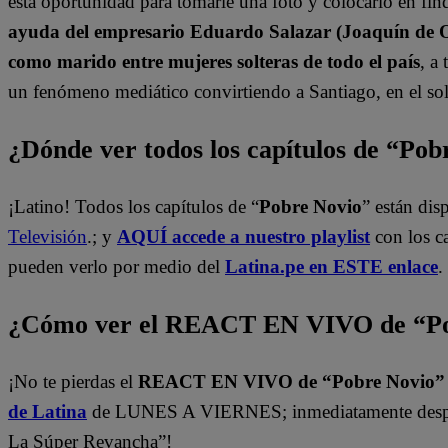
esta oportunidad para tomarle una foto y colocarlo en find
ayuda del empresario Eduardo Salazar (Joaquín de Or
como marido entre mujeres solteras de todo el país
, a
un fenómeno mediático convirtiendo a Santiago, en el sol
¿Dónde ver todos los capítulos de “Po
¡Latino! Todos los capítulos de “
Pobre Novio
” están di
Televisión
.; y
AQUÍ accede a nuestro playlist
con los c
pueden verlo por medio del
Latina.pe en ESTE enlace
.
¿Cómo ver el REACT EN VIVO de “Po
¡No te pierdas el
REACT EN VIVO de “Pobre Novio
de Latina
de LUNES A VIERNES; inmediatamente despu
La Súper Revancha”!