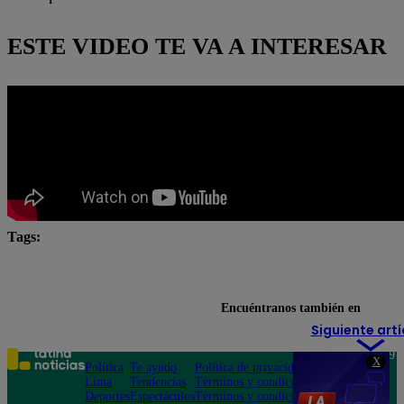
ESTE VIDEO TE VA A INTERESAR
Tags:
#Pobre novio
#PobreNovio
Pobre novio en vivo
Pobre Novio youtube
Encuéntranos también en
Siguiente artí
Teléfono: 219
X
Política
Te ayudo
Política de privacidad
1000
Lima
Tendencias
Términos y condiciones
Av. San
Deportes
Espectáculos
Términos y condiciones
Felipe 968