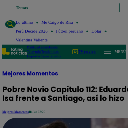
Temas
Lo último
Me Caigo de Risa
Lo último
Me Caigo de Risa
Perú Decide 2026
Fútbol peruano
Dólar
Valentina Valiente
Política
Lima
Mundo
Te ayudo
Tendencias
TV en vivo
MENÚ
Deportes
Espectáculos
Mejores Momentos
Pobre Novio Capítulo 112: Eduar
Isa frente a Santiago, así lo hizo
Mejores Momentos
a las 22:29