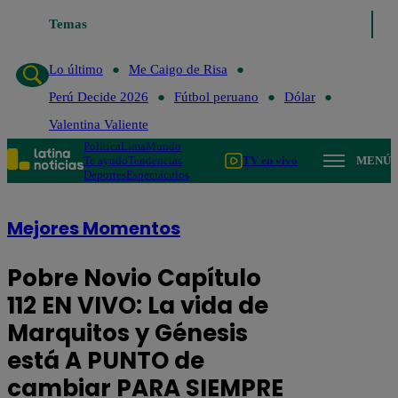
Temas
Lo último
Me Caigo de Ris
Lo último
Me Caigo de Risa
Perú Decide 2026
Fútbol peruano
Dólar
Valentina Valiente
Política
Lima
Mundo
Te ayudo
Tendencias
TV en vivo
MENÚ
Deportes
Espectáculos
Mejores Momentos
Pobre Novio Capítulo
112 EN VIVO: La vida de
Marquitos y Génesis
está A PUNTO de
cambiar PARA SIEMPRE