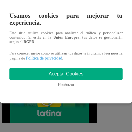
Novio
esta noche y descubre cómo
Usamos cookies para mejorar tu
continúa esta historia que no deja de
experiencia.
sorprender!
Este sitio utiliza cookies para analizar el tráfico y personalizar
contenido. Si estás en la
Unión Europea
, tus datos se gestionarán
Mira AQUÍ el nuevo
según el
RGPD
.
episodio de “Pobre Novio”
Para conocer mejor como se utilizan tus datos te invitamos leer nuestra
Política de privacidad
pagina de
.
EN VIVO
Aceptar Cookies
Rechazar