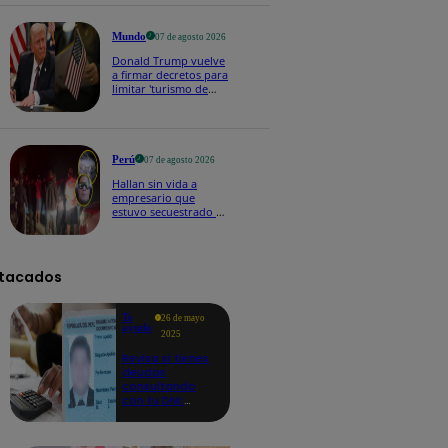
buena voluntad hacia
México" | VIDEO
Mundo
07 de agosto 2026
Donald Trump vuelve
a firmar decretos para
limitar 'turismo de
parto' pese a fallo de
Corte Suprema
Perú
07 de agosto 2026
Hallan sin vida a
empresario que
estuvo secuestrado en
Piura | VIDEO
tacados
Te
26 de mayo
ayudo
2025
Revisa si tienes
deudas
consultando
con tu DNI:
aquí los
detalles