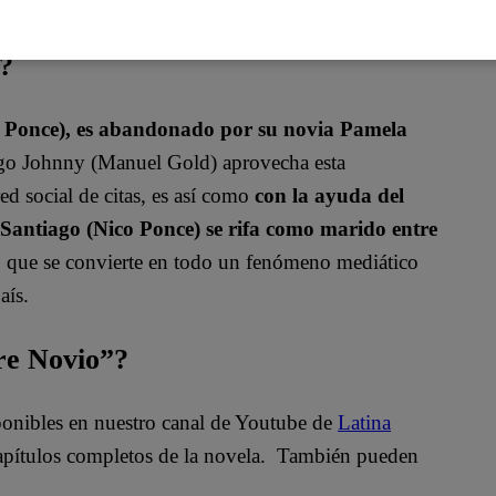
, la tranquilizó él y abandonó la habitación.
a?
o Ponce), es abandonado por su novia Pamela
igo Johnny (Manuel Gold) aprovecha esta
ed social de citas, es así como
con la ayuda del
antiago (Nico Ponce) se rifa como marido entre
so que se convierte en todo un fenómeno mediático
aís.
bre Novio”?
sponibles en nuestro canal de Youtube de
Latina
apítulos completos de la novela. También pueden