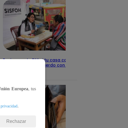
Revisa con tu DNI si tu casa califica
como pobre, de acuerdo con el Sisfoh
Te ayudo
25 de mayo 2026
Unión Europea
, tus
.
 privacidad
Rechazar