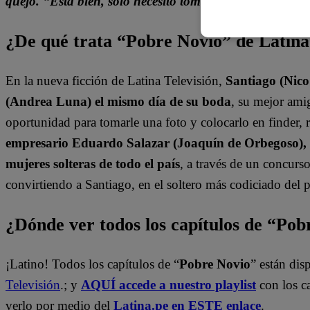
quejó. “Está bien, solo necesito tomar un poco de aire”
¿De qué trata “Pobre Novio” de Latin
En la nueva ficción de Latina Televisión,
Santiago (Nic
(Andrea Luna) el mismo día de su boda
, su mejor am
oportunidad para tomarle una foto y colocarlo en finder, r
empresario Eduardo Salazar (Joaquín de Orbegoso), S
mujeres solteras de todo el país
, a través de un concur
convirtiendo a Santiago, en el soltero más codiciado del p
¿Dónde ver todos los capítulos de “Po
¡Latino! Todos los capítulos de “
Pobre Novio
” están di
Televisión
.; y
AQUÍ accede a nuestro playlist
con los c
verlo por medio del
Latina.pe en ESTE enlace
.