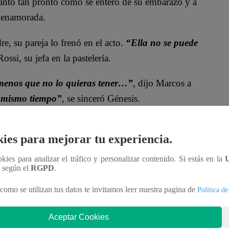
anto tan pronto como se enteró de su embarazo y a
 enamorada.
e, su pareja lo frenó en el acto.
“Ella no se puede
ossi, su jefa en la pastelería.
 menos que no lo quieras tener…”
, dijo Marcos a
 mismo tiempo”
, se sinceró Génesis.
ies para mejorar tu experiencia.
ookies para analizar el tráfico y personalizar contenido. Si estás en la
n según el
RGPD
.
como se utilizan tus datos te invitamos leer nuestra pagina de
Política de
confesó lo que sentía.
“Estoy muy confundida”, se
Aceptar Cookies