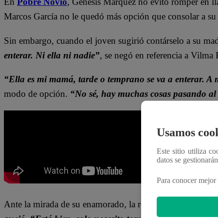
En
Pobre Novio
, Génesis Márquez no evitó romper en ll
Marcos García no le quedó más opción que consolar a su
Sin embargo, cuando el joven sugirió contárselo a su madr
enterar. Ni ella ni nadie”
, se negó en referencia a Vilma R
“Ella es mi mamá, tarde o temprano se va a enterar. A
modo de opción.
“No sé, hay muchas cosas pasando al
Usamos cook
Este sitio utiliza c
datos se gestionará
Para conocer mejor 
Ante la mirada de su enamorado, la recién embarazada le 