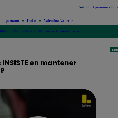
Lo último
Me Caigo de Risa
Perú Decide 2026
Fútbol peruano
Dólar
bol peruano
Dólar
Valentina Valiente
lítica
Lima
Mundo
Te ayudo
Tendencias
Deportes
Espectáculos
Más
is INSISTE en mantener
á?