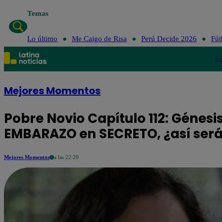
Temas
Lo último
Me Caigo de Risa
Perú Decide 2026
Fút
Po
Mejores Momentos
Pobre Novio Capítulo 112: Génes
EMBARAZO en SECRETO, ¿así ser
Mejores Momentos
a las 22:20