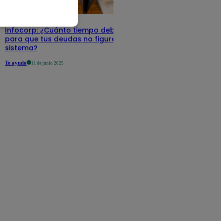
Infocorp: ¿Cuánto tiempo debe pasar
para que tus deudas no figuren en su
sistema?
Te ayudo
11 de junio 2025