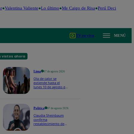
Valentina Valiente
Lo último
Me Caigo de Risa
Perú Decide 2026
F
TV en vivo
MENÚ
 vistos ahora
Lima
07 de agosto 2026
Ola de calor se
extiende hasta el
lunes 10 de agosto en
Lima y otras 16
regiones
Política
07 de agosto 2026
Claudia Sheinbaum
confirma
restablecimiento de
las reacciones con
Perú: "Fue un gesto de