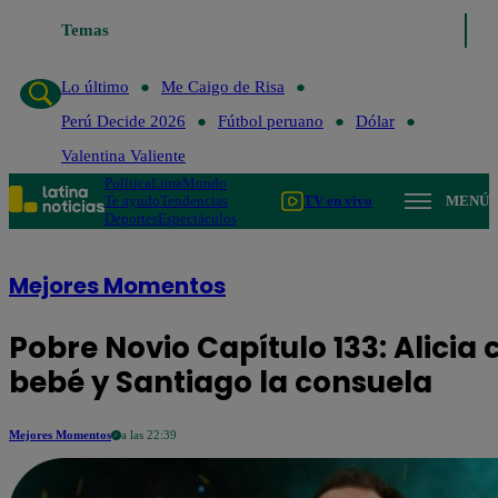
Temas
Lo último
Me Caigo de Risa
Perú Decide 2
Lo último
Me Caigo de Risa
Perú Decide 2026
Fútbol peruano
Dólar
Valentina Valiente
Política
Lima
Mundo
Te ayudo
Tendencias
TV en vivo
MENÚ
Deportes
Espectáculos
Mejores Momentos
Pobre Novio Capítulo 133: Alicia
bebé y Santiago la consuela
Mejores Momentos
a las 22:39