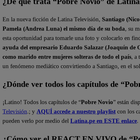
¿De qué trata “Pobre Novio” de Latin
En la nueva ficción de Latina Televisión,
Santiago (Nico
Pamela (Andrea Luna) el mismo día de su boda
, su 
esta oportunidad para tomarle una foto y colocarlo en find
ayuda del empresario Eduardo Salazar (Joaquín de Or
como marido entre mujeres solteras de todo el país
, a
un fenómeno mediático convirtiendo a Santiago, en el sol
¿Dónde ver todos los capítulos de “Po
¡Latino! Todos los capítulos de “
Pobre Novio
” están di
Televisión
.; y
AQUÍ accede a nuestro playlist
con los c
pueden verlo por medio del
Latina.pe en ESTE enlace
.
¿Cómo ver el REACT EN VIVO de “Po