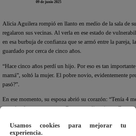
09 de junio 2025
Alicia Aguilera rompió en llanto en medio de la sala de s
regalaron sus vecinas. Al verla en ese estado de vulnerabi
en esa burbuja de confianza que se armó entre la pareja, l
guardado por cerca de cinco años.
“Hace cinco años perdí un hijo. Por eso es tan important
mamá”, soltó la mujer. El pobre novio, evidentemente pr
pasó?”.
En ese momento, su esposa abrió su corazón: “Tenía 4 me
mamá y de regreso en casa Beto y yo discutimos. Fue una
que algo que había comido me había caído pésimo, pero
Usamos cookies para mejorar tu
de emergencia al hospital. En Paita me dijeron que todo e
experiencia.