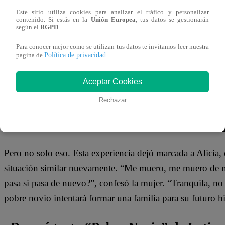
Su esposo se acercó para consolarla: “Alicia, de verdad lo
Este sitio utiliza cookies para analizar el tráfico y personalizar
contenido. Si estás en la
Unión Europea
, tus datos se gestionarán
última ecografía. Después de todo eso, entre la pérdida, 
según el
RGPD
.
respondió ella.
Para conocer mejor como se utilizan tus datos te invitamos leer nuestra
Política de privacidad
pagina de
.
Aceptar Cookies
Rechazar
Pero no solo eso. Esta experiencia dejó marcada a Alicia,
situación similar nuevamente. “Me muero, me muero de 
pasa si pasa de nuevo?”, confesó la mujer. “Tranquila, no 
pobre novio intentará formar una familia para su futuro hi