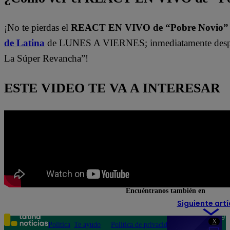
¡No te pierdas el
REACT EN VIVO de “Pobre Novio
de Latina
de LUNES A VIERNES; inmediatamente despu
La Súper Revancha”!
ESTE VIDEO TE VA A INTERESAR
Encuéntranos también en
Siguiente artí
Teléfono: 219
X
Política
Te ayudo
Política de privacidad
1000