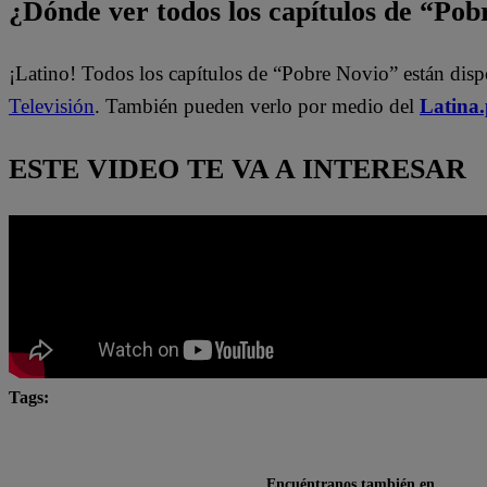
¿Dónde ver todos los capítulos de “Po
¡Latino! Todos los capítulos de “Pobre Novio” están dis
Televisión
. También pueden verlo por medio del
Latina
ESTE VIDEO TE VA A INTERESAR
Tags:
#Pobre novio
Andrea Luna
pamela chumbe
pobre novio latina
Encuéntranos también en