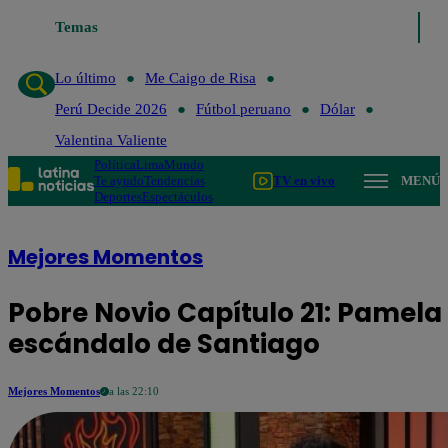
Lo último
Temas
Me Caigo de Risa
Perú Decide 2026
Fútbol peruano
Lo último
Me Caigo de Risa
Perú Decide 2026
Fútbol peruano
Dólar
Valentina Valiente
Política
Lima
Mundo
Te ayudo
Tendencias
TV en vivo
MENÚ
Deportes
Espectáculos
Mejores Momentos
Pobre Novio Capítulo 21: Pamel
escándalo de Santiago
Mejores Momentos
a las 22:10