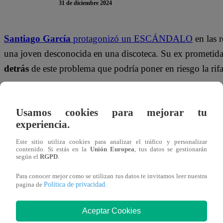
31 de diciembre 2024
Santiago García
protagonizó un ESCÁNDALO
en las r
una joven desconocida en una discoteca. Su ex prometid
detrás
de
este problema que podría poner en riesgo la rifa
La ahora pareja de Arturo Thompson vio las redes sociale
e, inmediatamente, escribió un mensaje para agradecer a s
Usamos cookies para mejorar tu
beso te hiciste famosa bebé!
”, envió.
experiencia.
Este sitio utiliza cookies para analizar el tráfico y personalizar
“
¡Ay Pame! ¡Gracias a ti me volví famosa! Y tu ex está 
contenido. Si estás en la
Unión Europea
, tus datos se gestionarán
según el
RGPD
.
casa
”, le respondió Sofía.
Para conocer mejor como se utilizan tus datos te invitamos leer nuestra
Política de privacidad
pagina de
.
Aceptar Cookies