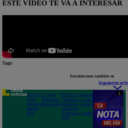
ESTE VIDEO TE VA A INTERESAR
Tags:
#Pobre novio
Pobre novio en vivo
Pobre Novio e
Encuéntranos también en
Siguiente artí
Teléfono: 219
X
Política
Te ayudo
Política de privacidad
1000
Lima
Tendencias
Términos y condiciones
Av. San
Deportes
Espectáculos
Términos y condiciones
Felipe 968
Mundo
aplicación
Jesús María
Perú
Términos y Condiciones
APP