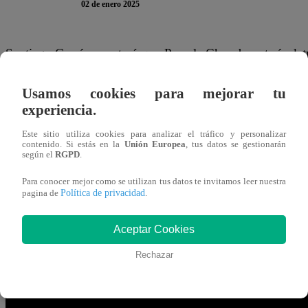
02 de enero 2025
Santiago García se enteró que Pamela Chumbe estaría det
discoteca al besarse con una completa desconocida. Así que
Usamos cookies para mejorar tu
RECLAMARLE por seguir perjudicándolo, incluso después 
experiencia.
“A mí no me vengas con ese floro barato, Pamela. Johnny 
Este sitio utiliza cookies para analizar el tráfico y personalizar
contenido. Si estás en la
Unión Europea
, tus datos se gestionarán
hagas la loca”, dijo el pobre novio ni bien la tuvo frente 
según el
RGPD
.
no significa absolutamente nada”, reconoció la mujer.
Para conocer mejor como se utilizan tus datos te invitamos leer nuestra
Política de privacidad
pagina de
.
Eso no calmó la ira de Santiago: “Ahí está, ¿ves? Lo adm
tiene nada que ver. Fue una coincidencia. Yo no tengo la 
Aceptar Cookies
defendió la ahora pareja de Arturo Thompson.
Rechazar