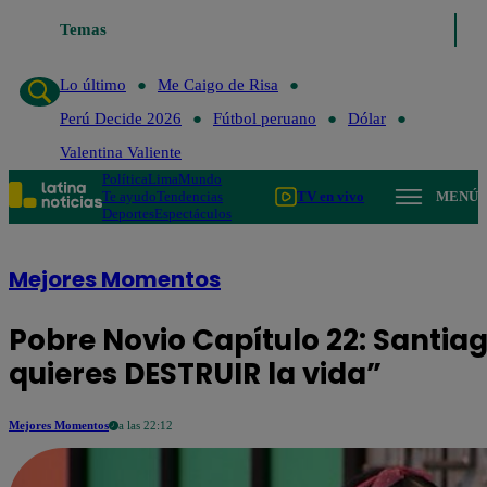
último
Me Caigo de Risa
Temas
Perú Decide 2026
Fútbol peruano
Dólar
Va
Lo último
Me Caigo de Risa
Perú Decide 2026
Fútbol peruano
Dólar
Valentina Valiente
Política
Lima
Mundo
Te ayudo
Tendencias
TV en vivo
MENÚ
Deportes
Espectáculos
Mejores Momentos
Pobre Novio Capítulo 22: Santi
quieres DESTRUIR la vida”
Mejores Momentos
a las 22:12