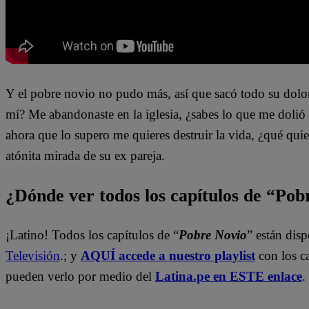
Y el pobre novio no pudo más, así que sacó todo su dolo
mí? Me abandonaste en la iglesia, ¿sabes lo que me dolió
ahora que lo supero me quieres destruir la vida, ¿qué quie
atónita mirada de su ex pareja.
¿Dónde ver todos los capítulos de “Po
¡Latino! Todos los capítulos de “
Pobre Novio
” están dis
Televisión
.; y
AQUÍ accede a nuestro playlist
con los c
pueden verlo por medio del
Latina.pe en ESTE enlace
.