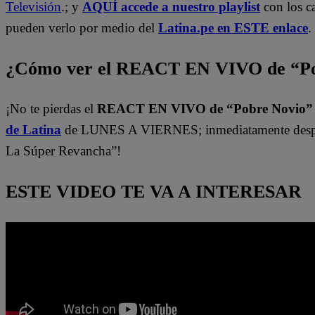
Televisión
.; y
AQUÍ accede a nuestro playlist
con los c
pueden verlo por medio del
Latina.pe en ESTE enlace
.
¿Cómo ver el REACT EN VIVO de “Po
¡No te pierdas el
REACT EN VIVO de “Pobre Novio
de Latina
de LUNES A VIERNES; inmediatamente despu
La Súper Revancha”!
ESTE VIDEO TE VA A INTERESAR