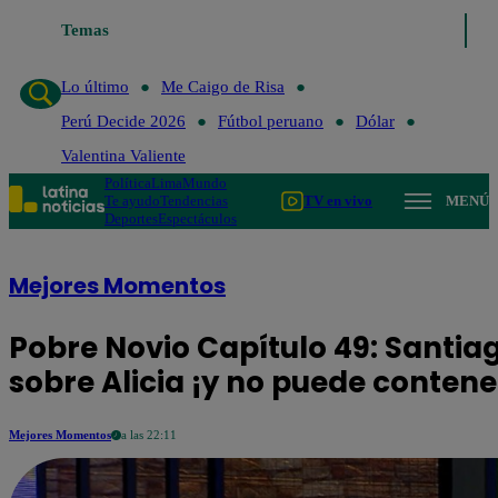
Temas
Lo último
Me Caigo de Risa
Per
Lo último
Me Caigo de Risa
Perú Decide 2026
Fútbol peruano
Dólar
Valentina Valiente
Política
Lima
Mundo
Te ayudo
Tendencias
TV en vivo
MENÚ
Deportes
Espectáculos
Mejores Momentos
Pobre Novio Capítulo 49: Santia
sobre Alicia ¡y no puede contener
Mejores Momentos
a las 22:11