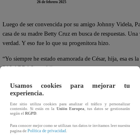
26 de febrero 2025
Luego de ser convencida por su amigo Johnny Videla, Pa
casa de su madre Betty Cruz en busca de respuestas. Una v
verdad. Y eso fue lo que su progenitora hizo.
“Yo siempre he estado enamorada de César, hija, esa es l
PALABRAS a su hija mayor.
Usamos cookies para mejorar tu
experiencia.
Este sitio utiliza cookies para analizar el tráfico y personalizar
contenido. Si estás en la
Unión Europea
, tus datos se gestionarán
según el
RGPD
.
Para conocer mejor como se utilizan tus datos te invitamos leer nuestra
Política de privacidad
pagina de
.
Pamela no podía creer que su madre NO quiso a su padre.