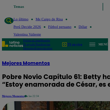
Temas
Lo último
Me Caigo de Ri
Lo último
Me Caigo de Risa
Perú Decide 2026
Fútbol peruano
Dólar
Valentina Valiente
Política
Lima
Mundo
Te ayudo
Tendencias
TV en vivo
MENÚ
Deportes
Espectáculos
Mejores Momentos
Pobre Novio Capítulo 61: Betty h
“Estoy enamorada de César, es 
Mejores Momentos
a las 22:34