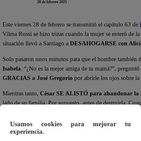
28 de febrero 2025
Este viernes 28 de febrero se transmitió el capítulo 63 de
Vilma Rossi se hizo trizas cuando la mujer se enteró de la
situación llevó a Santiago a
DESAHOGARSE con Alici
Solo pasaron unos minutos para que el hombre también d
Isabela
. “¿No es la mejor amiga de tu mamá?”, preguntó 
GRACIAS a José Gregorio
por abrirle los ojos sobre la
Mientras tanto,
César SE ALISTÓ para abandonar la 
lado de su familia. Por supuesto, antes de destruirla. Cua
encontró y
lo acusó de MISERABLE
sin dudarlo.
Usamos cookies para mejorar tu
En la casa de los Thompson, Marcos García llegó para v
experiencia.
HERMANO
”, pidió el joven. ¿Podrán dejar de lado su 