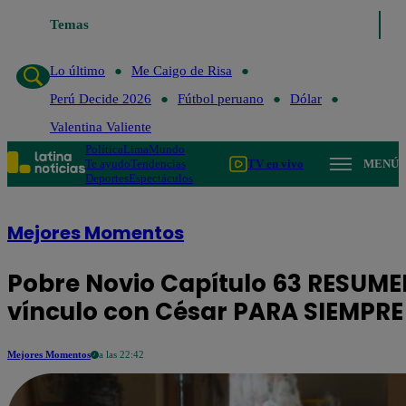
Temas
Lo último
Me Caigo de Risa
Perú Decide 20
Lo último
Me Caigo de Risa
Perú Decide 2026
Fútbol peruano
Dólar
Valentina Valiente
Política
Lima
Mundo
Te ayudo
Tendencias
TV en vivo
MENÚ
Deportes
Espectáculos
Mejores Momentos
Pobre Novio Capítulo 63 RESUME
vínculo con César PARA SIEMPRE
Mejores Momentos
a las 22:42