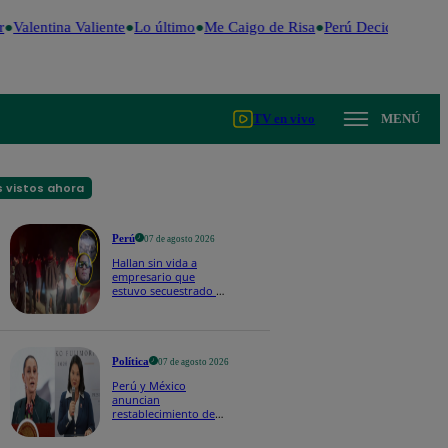
Valentina Valiente
Lo último
Me Caigo de Risa
Perú Decide 2026
F
TV en vivo
MENÚ
 vistos ahora
Perú
07 de agosto 2026
Hallan sin vida a
empresario que
estuvo secuestrado en
Piura | VIDEO
Política
07 de agosto 2026
Perú y México
anuncian
restablecimiento de
relaciones
diplomáticas tras