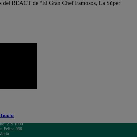
del REACT de “El Gran Chef Famosos, La Súper
pobre novio latina
Pobre Novio youtube
rtículo
ono: 219 1000
n Felipe 968
María