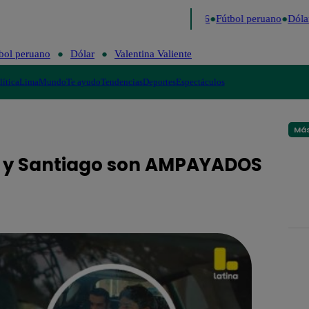
o último
Me Caigo de Risa
Perú Decide 2026
Fútbol peruano
Dólar
bol peruano
Dólar
Valentina Valiente
lítica
Lima
Mundo
Te ayudo
Tendencias
Deportes
Espectáculos
Más
la y Santiago son AMPAYADOS