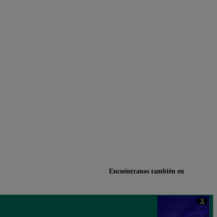
Encuéntranos también en
X