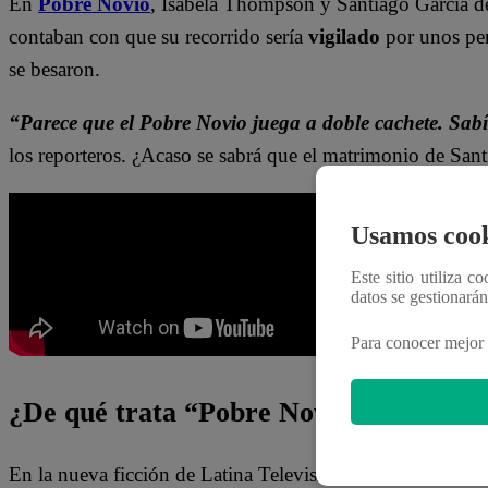
En
Pobre Novio
, Isabela Thompson y Santiago García dec
contaban con que su recorrido sería
vigilado
por unos pe
se besaron.
“Parece que el Pobre Novio juega a doble cachete. Sabía
los reporteros. ¿Acaso se sabrá que el matrimonio de Sant
Usamos cook
Este sitio utiliza c
datos se gestionará
Para conocer mejor 
¿De qué trata “Pobre Novio” de Latin
En la nueva ficción de Latina Televisión,
Santiago (Nic