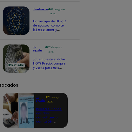
salvoconducto a
Betssy Chávez
Tendencias
07 de agosto
2026
Horóscopo de HOY, 7
de agosto: ¿cómo te
irá en el amor y
trabajo, según la IA?
Te
07 de agosto
ayudo
2026
¿Cuánto está el dólar
HOY? Precio, compra
y venta para este
viernes 7 de agosto
tacados
Te
26 de mayo
ayudo
2025
Revisa si tienes
deudas
consultando
con tu DNI:
aquí los
detalles