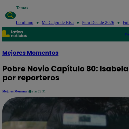
Temas
L
Lo último
Me Caigo de Risa
Perú Decide 2026
Fút
Po
Mejores Momentos
Pobre Novio Capítulo 80: Isabe
por reporteros
Mejores Momentos
a las 22:31