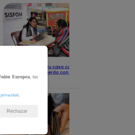
Revisa con tu DNI si tu casa califica
como pobre, de acuerdo con el Sisfoh
Unión Europea
, tus
Te ayudo
25 de mayo 2026
.
 privacidad
Rechazar