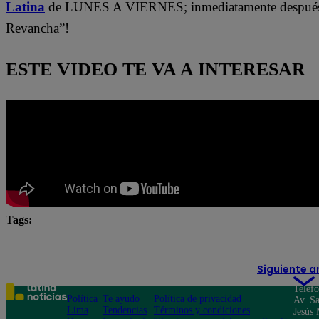
Latina
de LUNES A VIERNES; inmediatamente después 
Revancha”!
ESTE VIDEO TE VA A INTERESAR
Tags:
#Pobre novio
#PobreNovio
Pobre novio en vivo
Siguiente a
Teléf
Política
Te ayudo
Política de privacidad
Av. Sa
Lima
Tendencias
Términos y condiciones
Jesús 