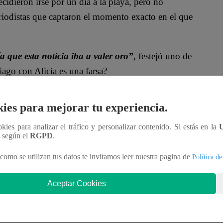
idieron irse por un día a la playa, pero no
riodistas que captaron el momento exacto en el que
 que esta noticia iba a valer oro”
, festejó uno de
iago con Alicia es una farsa?
ies para mejorar tu experiencia.
ookies para analizar el tráfico y personalizar contenido. Si estás en la
n según el
RGPD
.
como se utilizan tus datos te invitamos leer nuestra pagina de
Política de
Aceptar Cookies
a?
o Ponce), es abandonado por su novia Pamela