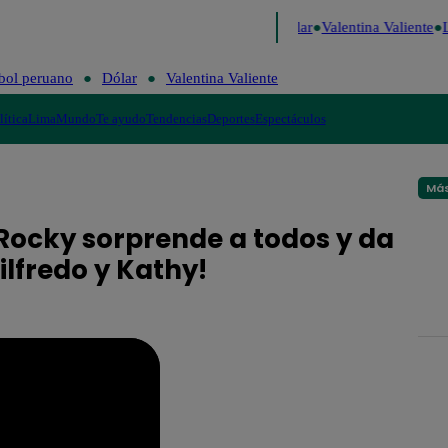
e Risa
Perú Decide 2026
Fútbol peruano
Dólar
Valentina Valiente
L
bol peruano
Dólar
Valentina Valiente
lítica
Lima
Mundo
Te ayudo
Tendencias
Deportes
Espectáculos
Más
¡Rocky sorprende a todos y da
ilfredo y Kathy!