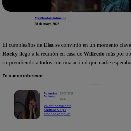
Mgallardo@latina.pe
28 de mayo 2026
El cumpleaños de
Elsa
se convirtió en un momento clave p
Rocky
llegó a la reunión en casa de
Wilfredo
más por obl
sorprendiendo a todos con una actitud que nadie esperaba
Te puede interesar
Valentina
28/05/2026
Valiente
15:37
Valentina Valiente
capítulo 59: ¡El
amor se complica!
Valentina duda de
su relación con
Alejandro