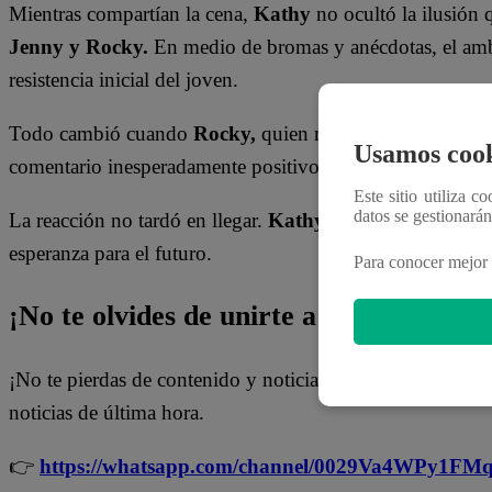
Mientras compartían la cena,
Kathy
no ocultó la ilusión 
Jenny y Rocky.
En medio de bromas y anécdotas, el ambie
resistencia inicial del joven.
Todo cambió cuando
Rocky,
quien mantiene un rechazo 
Usamos cook
comentario inesperadamente positivo sobre la comida.
“S
Este sitio utiliza c
datos se gestionará
La reacción no tardó en llegar.
Kathy
se emocionó al escu
esperanza para el futuro.
Para conocer mejor 
¡No te olvides de unirte a nuestro canal 
¡No te pierdas de contenido y noticias
EXCLUSIVAS
! I
noticias de última hora.
👉
https://whatsapp.com/channel/0029Va4WPy1F