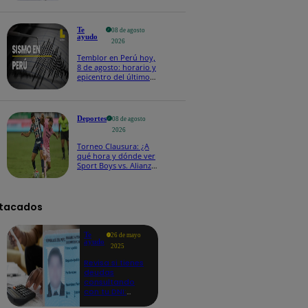
Te
08 de agosto
ayudo
2026
Temblor en Perú hoy,
8 de agosto: horario y
epicentro del último
sismo, según IGP
Deportes
08 de agosto
2026
Torneo Clausura: ¿A
qué hora y dónde ver
Sport Boys vs. Alianza
Lima por la fecha 4?
tacados
Te
26 de mayo
ayudo
2025
Revisa si tienes
deudas
consultando
con tu DNI:
aquí los