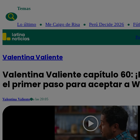
Temas
Lo último
Me Caigo d
Lo último
Me Caigo de Risa
Perú Decide 2026
Fút
Po
Valentina Valiente
Valentina Valiente capítulo 60: 
el primer paso para aceptar a W
Valentina Valiente
a las 20:05