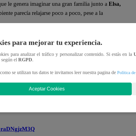
que le genera imaginar una gran familia junto a
Elsa,
nte parecía relajarse poco a poco, pese a la
hacia la relación entre su mamá y
Wilfredo,
hizo un
ies para mejorar tu experiencia.
í, está bueno”
, dijo.
ookies para analizar el tráfico y personalizar contenido. Si estás en la
n según el
RGPD
.
char el elogio y lo tomó como una señal de
como se utilizan tus datos te invitamos leer nuestra pagina de
Política de
oficial!
Aceptar Cookies
nteractúa con los talentos, obtén datos inéditos y
MqraDNgjzM3Q