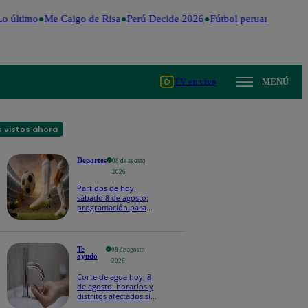
o último
Me Caigo de Risa
Perú Decide 2026
Fútbol peruano
Dólar
TV en vivo
MENÚ
 vistos ahora
Deportes
08 de agosto
2026
Partidos de hoy,
sábado 8 de agosto:
programación para
ver fútbol EN VIVO
Te
08 de agosto
ayudo
2026
Corte de agua hoy, 8
de agosto: horarios y
distritos afectados sin
el servicio de Sedapal