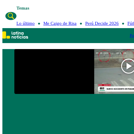
Temas
Lo último
Me Caigo de Risa
Perú Decide 2026
Fút
Po