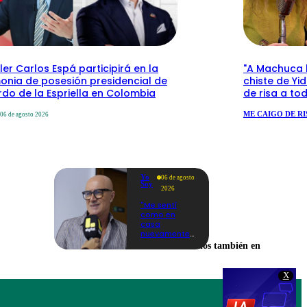
ler Carlos Espá participirá en la
"A Machuca le
onia de posesión presidencial de
chiste de Yi
do de la Espriella en Colombia
de risa a to
ME CAIGO DE RI
06 de agosto 2026
Yo
06 de agosto
Soy
2026
"Me sentí
como en
casa
nuevamente":
Cachín
Encuéntranos también en
emocionado
con las
novedades
X
de los
castings de
Yo Soy 2026