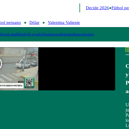
Lo último
Me Caigo de Risa
Perú Decide 2026
Fútbol pe
bol peruano
Dólar
Valentina Valiente
lítica
Lima
Mundo
Te ayudo
Tendencias
Deportes
Espectáculos
C
y
P
a
U
j
P
l
L