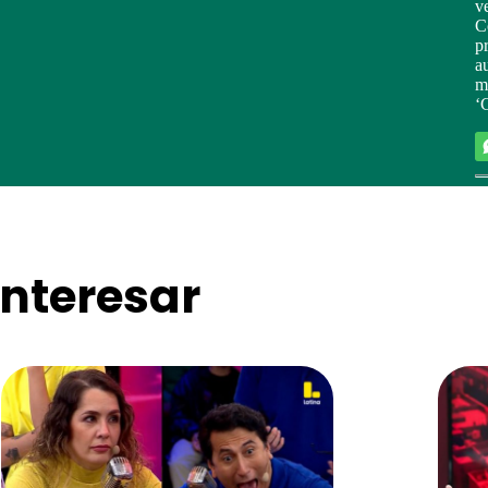
v
Co
pr
a
m
‘
nteresar