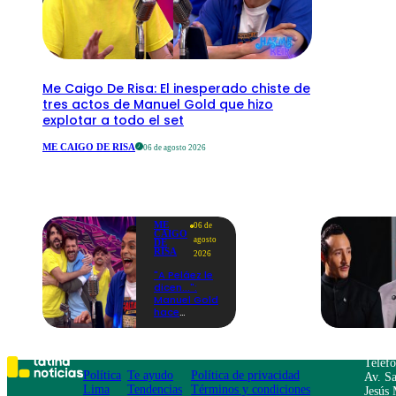
Me Caigo De Risa: El inesperado chiste de
tres actos de Manuel Gold que hizo
explotar a todo el set
ME CAIGO DE RISA
06 de agosto 2026
ME
06 de
CAIGO
agosto
DE
RISA
2026
"A Peláez le
dicen...":
Manuel Gold
hace
explotar de
risa a Julio
Díaz antes
de contar el
Teléf
chiste
Política
Te ayudo
Política de privacidad
Av. Sa
Lima
Tendencias
Términos y condiciones
Jesús 