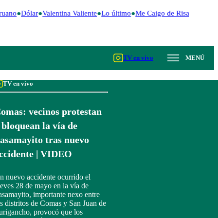
ruano
Dólar
Valentina Valiente
Lo último
Me Caigo de Risa
Perú De
TV en vivo
MENÚ
TV en vivo
omas: vecinos protestan
 bloquean la vía de
asamayito tras nuevo
ccidente | VIDEO
n nuevo accidente ocurrido el
ueves 28 de mayo en la vía de
asamayito, importante nexo entre
os distritos de Comas y San Juan de
urigancho, provocó que los