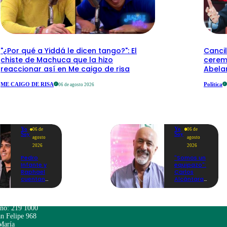
"¿Por qué a Yiddá le dicen tango?": El
Cancil
chiste de Machuca que la hizo
cerem
reaccionar así en Me caigo de risa
Abelar
ME CAIGO DE RISA
Política
06 de agosto 2026
Yo
Yo
06 de
06 de
Soy
Soy
agosto
agosto
2026
2026
Pedro
"Somos un
Infante y
equipazo":
Raphael
Carlos
cuentan
Alcántara
cómo Yo
adelanta
Soy les
lo que se
cambió la
viene en la
vida en
nueva
ono: 219 1000
nueva
temporada
n Felipe 968
entrevista:
de Yo Soy
María