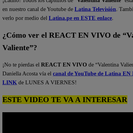
¡Latino! Todos los capítulos de “
Valentina Valiente
” est
en nuestro canal de Youtube de
Latina Televisión
. Tamb
verlo por medio del
Latina.pe en ESTE enlace
.
¿Cómo ver el REACT EN VIVO de “Va
Valiente”?
¡No te pierdas el
REACT EN VIVO
de “Valentina Valie
Daniella Acosta vía el
canal de YouTube de Latina E
LINK
de LUNES A VIERNES!
ESTE VIDEO TE VA A INTERESAR