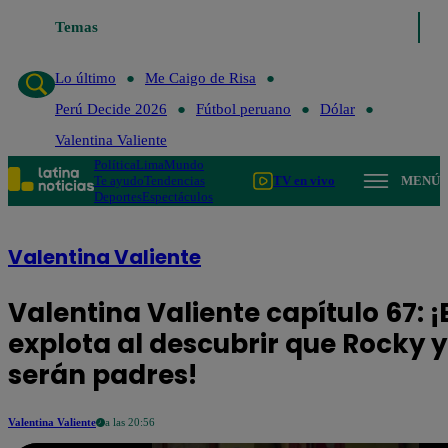
Temas
Lo último
Me Caigo de Risa
Perú Decide 2026
Fútbol p
Lo último
Me Caigo de Risa
Perú Decide 2026
Fútbol peruano
Dólar
Valentina Valiente
Política
Lima
Mundo
Te ayudo
Tendencias
TV en vivo
MENÚ
Deportes
Espectáculos
Valentina Valiente
Valentina Valiente capítulo 67: ¡
explota al descubrir que Rocky y
serán padres!
Valentina Valiente
a las 20:56