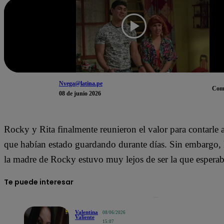
Nvega@latina.pe
Com
08 de junio 2026
Rocky y Rita finalmente reunieron el valor para contarle a
que habían estado guardando durante días. Sin embargo, 
la madre de Rocky estuvo muy lejos de ser la que espera
Te puede interesar
Valentina
08/06/2026
Valiente
15:07