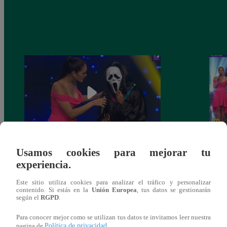
Yo Soy 30 de noviembre del 2018 –
Yo So
Usamos cookies para mejorar tu
Programa completo
gala 
experiencia.
Este sitio utiliza cookies para analizar el tráfico y personalizar
contenido. Si estás en la
Unión Europea
, tus datos se gestionarán
según el
RGPD
.
También te puede
Para conocer mejor como se utilizan tus datos te invitamos leer nuestra
Política de privacidad
pagina de
.