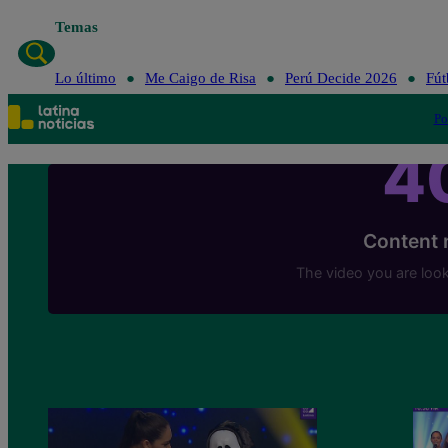
Temas
Lo
Lo último
Me Caigo de Risa
Perú Decide 2026
Fút
Po