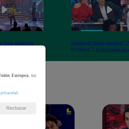
na Hash armaron la
Imitador de Nacho interpretó “
e resfrié en Brasil”
mi cabeza” y se llevó todos los
Unión Europea
, tus
.
 privacidad
Rechazar