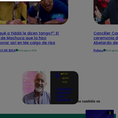
qué a Yiddá le dicen tango?": El
Canciller Car
 de Machuca que la hizo
ceremonia d
onar así en Me caigo de risa
Abelardo de 
O DE RISA
Política
06 de agosto 2026
06 de agost
Yo
06 de
Soy
agosto
2026
"Somos un
equipazo":
Carlos
Alcántara
Encuéntranos también en
adelanta
lo que se
viene en la
X
nueva