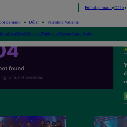
 último
Me Caigo de Risa
Perú Decide 2026
Fútbol peruano
Dólar
V
bol peruano
Dólar
Valentina Valiente
lítica
Lima
Mundo
Te ayudo
Tendencias
Deportes
Espectáculos
Y
d
c