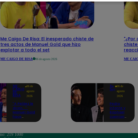
Me Caigo De Risa: El inesperado chiste de
"¿Por 
tres actos de Manuel Gold que hizo
chiste
explotar a todo el set
reacci
ME CAIGO DE RISA
ME CAIG
06 de agosto 2026
ME
Yo
06 de
06 de
CAIGO
Soy
agosto
agosto
DE
RISA
2026
2026
"A Peláez le
Pedro
dicen...":
Infante y
Manuel Gold
Raphael
hace
cuentan
explotar de
cómo Yo
risa a Julio
Soy les
Díaz antes
cambió la
de contar el
vida en
ono: 219 1000