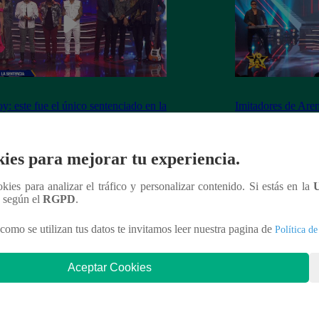
y: este fue el único sentenciado en la
Imitadores de Are
de este viernes
fiesta al cantar “M
ies para mejorar tu experiencia.
ookies para analizar el tráfico y personalizar contenido. Si estás en la
nteresar
n según el
RGPD
.
como se utilizan tus datos te invitamos leer nuestra pagina de
Política de
Aceptar Cookies