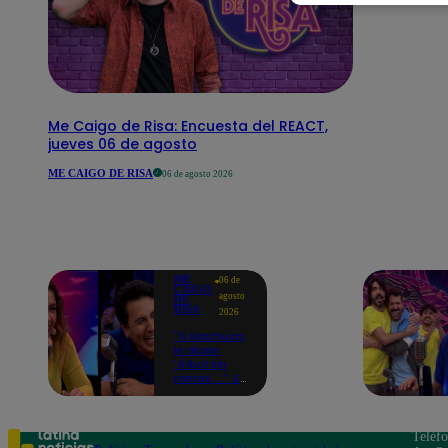
Me Caigo de Risa: Encuesta del REACT,
jueves 06 de agosto
ME CAIGO DE RISA
06 de agosto 2026
ME
06 de
CAIGO
agosto
DE
RISA
2026
"A Machuca
le dicen
'Árbol sin
ramas'...": El
chiste de
Yiddá
Eslava que
hizo
Teléf