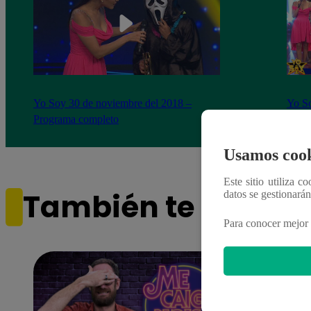
Yo Soy 30 de noviembre del 2018 –
Yo So
Programa completo
gala 
Usamos cook
Este sitio utiliza c
También te puede i
datos se gestionará
Para conocer mejor 