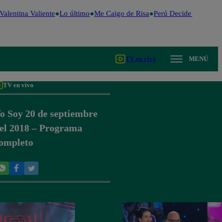
alentina Valiente
Lo último
Me Caigo de Risa
Perú Decide 2026
Fút
TV en vivo
MENÚ
TV en vivo
o Soy 20 de septiembre
el 2018 – Programa
ompleto