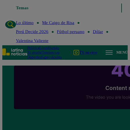
Temas
Lo último
Me Caigo de 
Lo último
Me Caigo de Risa
Perú Decide 2026
Fútbol peruano
Dólar
Valentina Valiente
Política
Lima
Mundo
Te ayudo
Tendencias
TV en vivo
MENÚ
Deportes
Espectáculos