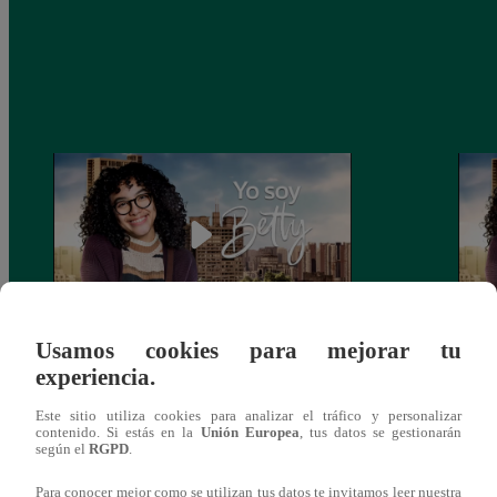
Usamos cookies para mejorar tu
Yo soy Betty: Capítulo 19 Completo (Ver
Yo so
experiencia.
Online)
Onlin
Este sitio utiliza cookies para analizar el tráfico y personalizar
contenido. Si estás en la
Unión Europea
, tus datos se gestionarán
según el
RGPD
.
Para conocer mejor como se utilizan tus datos te invitamos leer nuestra