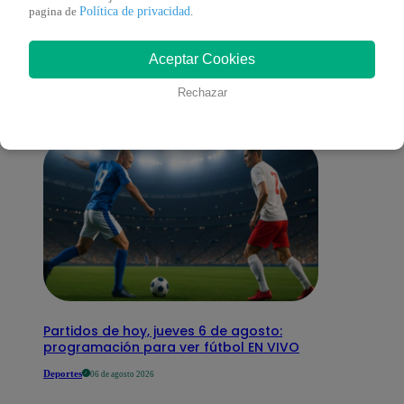
También te puede
Política de privacidad
pagina de
.
Aceptar Cookies
interesar
Rechazar
Partidos de hoy, jueves 6 de agosto:
programación para ver fútbol EN VIVO
Deportes
06 de agosto 2026