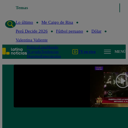
Temas
Lo último
Me Caigo de 
Lo último
Me Caigo de Risa
Perú Decide 2026
Fútbol peruano
Dólar
Valentina Valiente
Política
Lima
Mundo
Te ayudo
Tendencias
TV en vivo
MENÚ
Deportes
Espectáculos