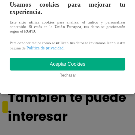
Usamos cookies para mejorar tu
experiencia.
Este sitio utiliza cookies para analizar el tráfico y personalizar
contenido. Si estás en la
Unión Europea
, tus datos se gestionarán
según el
RGPD
.
Para conocer mejor como se utilizan tus datos te invitamos leer nuestra
Ricardo Morán dio el pase a los conciertos
Danie
Política de privacidad
pagina de
.
a los últimos cuatro clasificados
imita
conci
Aceptar Cookies
Rechazar
También te puede
interesar