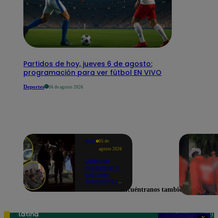
Partidos de hoy, jueves 6 de agosto:
programación para ver fútbol EN VIVO
Deportes
06 de agosto 2026
Perú
05 de
agosto 2026
Ordenan
excarcelar a
militares
investigados
por muerte
Encuéntranos también en
de jóvenes
durante
operativo en
Colcabamba
Teléfono: 219