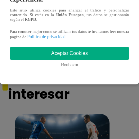
Este sitio utiliza cookies para analizar el tráfico y personalizar
contenido. Si estás en la
Unión Europea
, tus datos se gestionarán
según el
RGPD
.
Ricardo Morán dio el pase a los conciertos
Danie
a los últimos cuatro clasificados
imita
Para conocer mejor como se utilizan tus datos te invitamos leer nuestra
conci
Política de privacidad
pagina de
.
Aceptar Cookies
Rechazar
También te puede
interesar