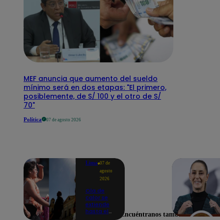
MEF anuncia que aumento del sueldo
mínimo será en dos etapas: "El primero,
posiblemente, de S/ 100 y el otro de S/
70"
Política
07 de agosto 2026
Lima
07 de
agosto
2026
Ola de
calor se
extiende
hasta el
Encuéntranos también en
lunes 10