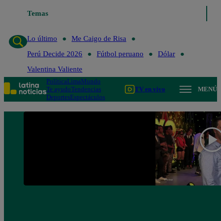
Lo último
Temas
Me Caigo de Risa
Perú Decide 2026
Fútbol peruano
Lo último
Me Caigo de Risa
Perú Decide 2026
Fútbol peruano
Dólar
Valentina Valiente
Política
Lima
Mundo
Te ayudo
Tendencias
TV en vivo
MENÚ
Deportes
Espectáculos