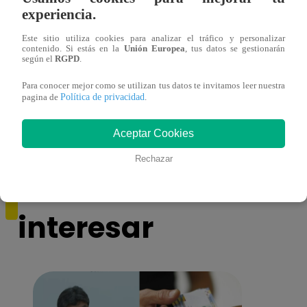
experiencia.
Este sitio utiliza cookies para analizar el tráfico y personalizar
contenido. Si estás en la
Unión Europea
, tus datos se gestionarán
según el
RGPD
.
Ricardo Morán dio el pase a los conciertos
Danie
a los últimos cuatro clasificados
imita
Para conocer mejor como se utilizan tus datos te invitamos leer nuestra
Política de privacidad
conci
pagina de
.
Aceptar Cookies
Rechazar
También te puede
interesar